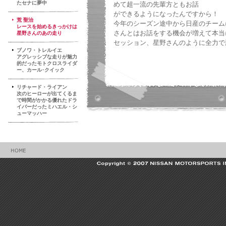
たセナに夢中
めて超一流の先輩方ともお話
ができるようになったんですから！
荒 聖治
今年のシーズン途中から日産のチーム
レースを始めるきっかけは
さんとはお話をする機会が増えて本当
星野さんのあの走り
セッション、星野さんのように全力で
ブノワ・トレルイエ
アグレッシブな走りが魅力
的だったモトクロスライダ
ー、カール･クイック
リチャード・ライアン
次のヒーローが出てくるま
で時間がかかる優れたドラ
イバーだったミハエル・シ
ューマッハー