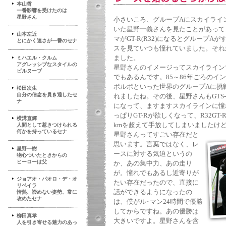
本山哲
一番影響を受けたのは
星野さん
小さいころ、グループAにスカイラインG
いた星野一義さんを見たことがあって
山本左近
マがGT-R(R32)になるとグループ
とにかく速さが一番のセナ
スを見ていつも憧れていました。それ
ました。
ミハエル・クルム
アグレッシブなスタイルの
星野さんのイメージってスカイライン
ビルヌーブ
でもあるんです。85～86年ごろのイン
ボルボといった世界のグループAに挑
松田次生
自分の信念を貫き通したセ
れましたね。その後、星野さんもGTS-
ナ
になって、ますますスカイラインに憧
っぱりGT-Rが欲しくなって、R32GT
横溝直輝
kmを超えて手放してしまいましたけ
人間として惹きつけられる
何かを持っているセナ
星野さんってすごい存在だと
思います。言葉ではなく、レ
星野一樹
ースに対する気迫というの
物心ついたときからの
ヒーローは父
か、あの集中力、あの走り
が。憧れでもあるし近寄りが
ジョアオ・パオロ・デ・オ
たい存在だったので、直接に
リベイラ
話ができるようになったの
情熱、諦めない姿勢、常に
攻めたセナ
は、僕がル･マン24時間で優勝
してからですね。あの優勝は
柳田真孝
大きいですよ。星野さんを含
人を引き寄せる魅力のあっ