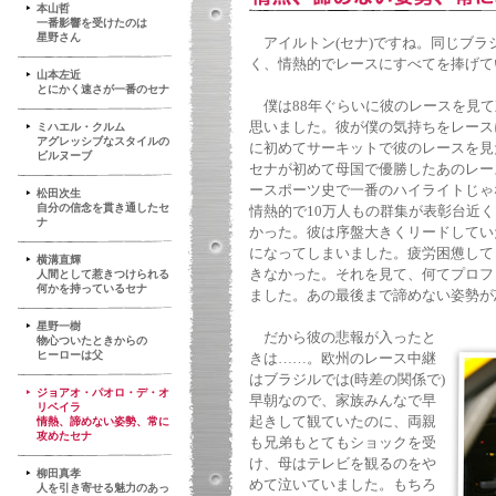
本山哲
一番影響を受けたのは
星野さん
アイルトン(セナ)ですね。同じブラ
く、情熱的でレースにすべてを捧げて
山本左近
とにかく速さが一番のセナ
僕は88年ぐらいに彼のレースを見て
思いました。彼が僕の気持ちをレース
ミハエル・クルム
アグレッシブなスタイルの
に初めてサーキットで彼のレースを見た
ビルヌーブ
セナが初めて母国で優勝したあのレー
ースポーツ史で一番のハイライトじゃ
松田次生
自分の信念を貫き通したセ
情熱的で10万人もの群集が表彰台近
ナ
かった。彼は序盤大きくリードしてい
になってしまいました。疲労困憊して
横溝直輝
きなかった。それを見て、何てプロフ
人間として惹きつけられる
何かを持っているセナ
ました。あの最後まで諦めない姿勢が
星野一樹
だから彼の悲報が入ったと
物心ついたときからの
ヒーローは父
きは……。欧州のレース中継
はブラジルでは(時差の関係で)
ジョアオ・パオロ・デ・オ
早朝なので、家族みんなで早
リベイラ
起きして観ていたのに、両親
情熱、諦めない姿勢、常に
攻めたセナ
も兄弟もとてもショックを受
け、母はテレビを観るのをや
柳田真孝
めて泣いていました。もちろ
人を引き寄せる魅力のあっ