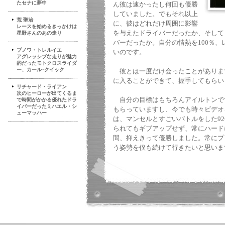
たセナに夢中
ん彼は速かったし何回も優勝
していました。でもそれ以上
荒 聖治
に、彼はどれだけ周囲に影響
レースを始めるきっかけは
を与えたドライバーだったか、そして
星野さんのあの走り
バーだったか。自分の情熱を100％
ブノワ・トレルイエ
いのです。
アグレッシブな走りが魅力
的だったモトクロスライダ
ー、カール･クイック
彼とは一度だけ会ったことがあります
に入ることができて、握手してもらい
リチャード・ライアン
次のヒーローが出てくるま
自分の目標はもちろんアイルトンで
で時間がかかる優れたドラ
イバーだったミハエル・シ
もらっていますし、今でも時々ビデオ
ューマッハー
は、マンセルとすごいバトルをした92
られてもギブアップせず、常にハード
間、抑えきって優勝しました。常にプ
う姿勢を僕も続けて行きたいと思いま