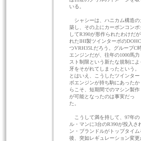
いる。
シャシーは、ハニカム構造の
築し、その上にカーボンコンポ
してR390が形作られたわけだ
れたIHI製ツインターボのDOHC
つVRH35Lだろう。グループC
エンジンだが、往年の1000馬
スト制限という新たな規制によ
牙をそがれてしまったという。
とはいえ、こうしたツインター
ボエンジンが持ち駒にあったか
らこそ、短期間でのマシン製作
が可能となったのは事実だっ
た。
こうして満を持して、97年の
ル・マンに3台のR390が投入
ン・ブランドルがトップタイム
後、突如レギュレーション変更