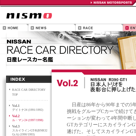
RACE CAR DIRECTORY
TOP
日産は86年から90年までの5
Vol.1
デイトナ24 (1991/1992)
挑戦をグループCカーで続けて
Vol.2
ーションが変わって4年間中断
ル・マン24 (1997/1998)
GTカテゴリーにスカイラインG
Vol.3
スカイラインGT-R(BNR32
遂げた。そしてスカイラインGT-
Gr.A) (1990/1993)