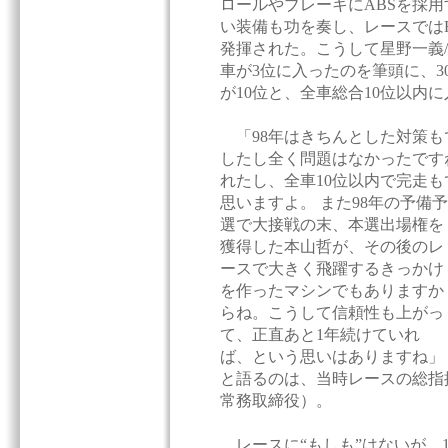
ロールやブレーキにABSを採
い装備も功を奏し、レースではR
発揮された。こうして星野一義/
車が3位に入ったのを筆頭に、30
が10位と、全車総合10位以内
「98年はきちんとした対策も
したし全く問題はなかったです
れたし、全車10位以内で完走も
思いますよ。
また98年の予備予
選で大接戦の末、本選出場権を
獲得した本山哲が、その後のレ
ースで大きく飛躍するきっかけ
を作ったマシンでもありますか
らね。こうして信頼性も上がっ
て、正直あと1年続けていれ
ば、という思いはありますね」
と語るのは、当時レースの総指
常務取締役）。
レースに“もしも”はないが、1