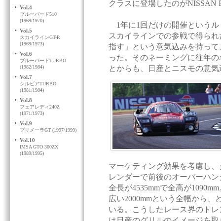
クラスに登場したのがNISSAN R
Vol.4
ブルーバード510
(1969/1970)
1年に1回だけの開催というル
Vol.5
スカイラインでの参戦で得られ
スカイラインGT-R
(1969/1973)
指す」という意気込みを持って
Vol.6
った。そのネーミングに往年の名
ブルーバードTURBO
(1982/1984)
とからも、日産とニスモの意気
Vol.7
シルビアTURBO
(1981/1984)
Vol.8
フェアレディ240Z
(1971/1973)
Vol.9
プリメーラGT (1997/1999)
Vol.10
IMSA GTO 300ZX
(1989/1995)
マーケティング効果を考慮し、
レンダーで前後のオーバーハン
全長が4535mmで全高が109
広い2000mmという全幅から
いる。こうしたレース界のトレ
は日産のグリルのイメージを取