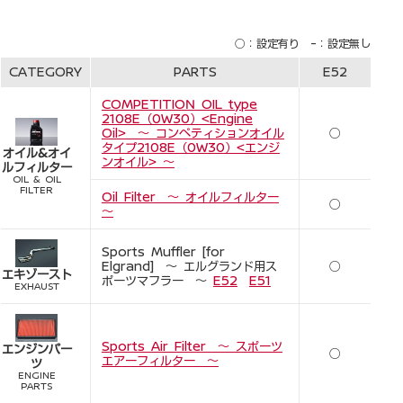
○：設定有り -：設定無し
CATEGORY
PARTS
E52
COMPETITION OIL type
2108E（0W30）<Engine
Oil> ～ コンペティションオイル
○
タイプ2108E（0W30）<エンジ
オイル&オイ
ンオイル> ～
ルフィルター
OIL & OIL
FILTER
Oil Filter ～ オイルフィルター
○
～
Sports Muffler [for
Elgrand] ～ エルグランド用ス
○
エキゾースト
ポーツマフラー ～
E52
E51
EXHAUST
Sports Air Filter ～ スポーツ
エンジンパー
○
エアーフィルター ～
ツ
ENGINE
PARTS