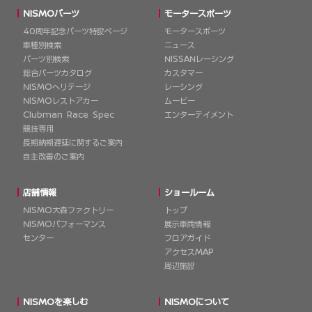
NISMOパーツ
モータースポーツ
40周年記念パーツ特設ページ
モータースポーツ
車種別検索
ニュース
パーツ別検索
NISSANレーシング
総合パーツカタログ
カスタマー
NISMOヘリテージ
レーシング
NISMOレストアカー
ムービー
Clubman Race Spec
エンターテイメント
競技専用
長期納期遅延に関するご案内
自主改善のご案内
店舗情報
ショールーム
NISMO大森ファクトリー
トップ
NISMOパフォーマンス
展示車両情報
センター
フロアガイド
アクセスMAP
周辺施設
NISMOを楽しむ
NISMOについて