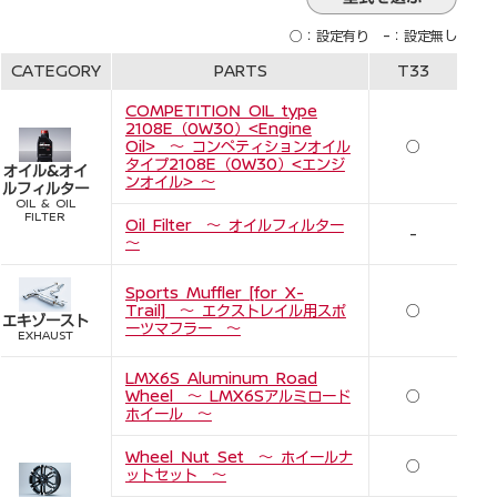
○：設定有り -：設定無し
CATEGORY
PARTS
T33
COMPETITION OIL type
2108E（0W30）<Engine
Oil> ～ コンペティションオイル
○
タイプ2108E（0W30）<エンジ
オイル&オイ
ンオイル> ～
ルフィルター
OIL & OIL
FILTER
Oil Filter ～ オイルフィルター
-
～
Sports Muffler [for X-
Trail] ～ エクストレイル用スポ
○
エキゾースト
ーツマフラー ～
EXHAUST
LMX6S Aluminum Road
Wheel ～ LMX6Sアルミロード
○
ホイール ～
Wheel Nut Set ～ ホイールナ
○
ットセット ～