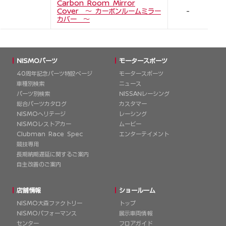
Carbon Room Mirror
Cover ～ カーボンルームミラー
-
カバー ～
NISMOパーツ
モータースポーツ
40周年記念パーツ特設ページ
モータースポーツ
車種別検索
ニュース
パーツ別検索
NISSANレーシング
総合パーツカタログ
カスタマー
NISMOヘリテージ
レーシング
NISMOレストアカー
ムービー
Clubman Race Spec
エンターテイメント
競技専用
長期納期遅延に関するご案内
自主改善のご案内
店舗情報
ショールーム
NISMO大森ファクトリー
トップ
NISMOパフォーマンス
展示車両情報
NEW
センター
フロアガイド