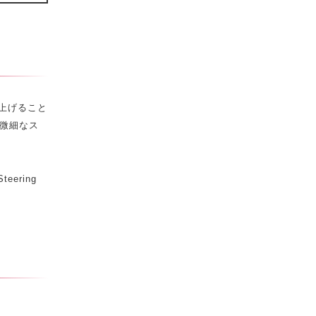
上げること
､微細なス
Steering