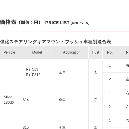
強化ステアリングギアマウントブッシュ車種別適合表
Vehicle
Model
Application
Illust
No.
P
1
（R）S13
全車
①
（R）PS13
2
1
Silvia
S14
全車
②
180SX
2
1
S15
全車
②