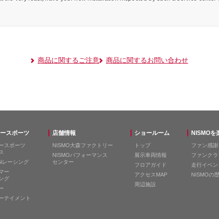
商品に関するご注意
商品に関するお問い合わせ
ースポーツ
店舗情報
ショールーム
NISMO
ースポーツ
NISMO大森ファクトリー
トップ
ファン感謝
ス
NISMOパフォーマンス
展示車両情報
ファンクラ
ANレーシング
センター
フロアガイド
走行イベン
マー
アクセスMAP
NISMOの
ング
周辺施設
ー
ーテイメント