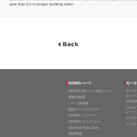
sure that it is in proper working order.
NISMOパーツ
モータ
40周年記念パーツ特設ページ
モータ
ニュー
車種別検索
NISS
パーツ別検索
カスタ
総合パーツカタログ
レーシ
NISMOヘリテージ
ムービ
NISMOレストアカー
エンタ
Clubman Race Spec
競技専用