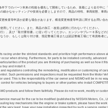
酷な条件下でのパーツ本来の性能を優先して開発しているため、装着により走行中に
めの細かなセッティングや技術を必要としますので、商品の特性、車両状態、車両
構造変更検査等申請が必要な場合があります。構造変更検査等申請に関するお問い合
く使用してください。また、商品の加工・改造は絶対に行わないでください。
発行）、及び「取付要領書」に従い行ってください。エンジンやブレーキ系などの
行なうか、もしくは取り付け後、指定整備工場または認証整備工場にて有資格者に
acing under the strictest standards and prioritize high performance above al
occur when driving. Furthermore, for parts to be installed correctly, advanced
rticularities of the product you are thinking of purchasing as well as how it fit
 buy and install it.
nd regulations controlling the remodeling, modification or customizing of car
control. Such permissions and inspections must be requested from the Motor Ve
/or used. This is the responsibility of the car owner and NISMO will be in no way
ion control for vehicles belonging to buyers or other parties who install COMPET
MO products and follow them faithfully. Please do not re-work, modify or custo
ervice manual for the car to be modified (published by NISSAN Motors, Co., Lt
erhauling key mechanisms like the engine or brake system, please have the wor
at the very least, have your new installation inspected by such a service center 