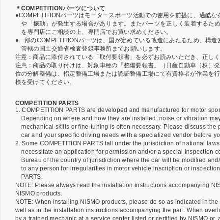
＊COMPETITIONパーツについて
●COMPETITIONパーツはモータースポーツ活動での使用を前提に、過
や「振動」が発生する場合があります。またパーツを正しく装着するた
を専門店にご相談の上、専門店でお買い求めください。
●一部のCOMPETITIONパーツは、国が定めている改造にあたるため、
管轄の国土交通省検査登録事務所までお願いします。
注意：商品に添付されている「取付要領書」を必ずお読みいただき、正し
注意：商品の取り付けは、対象車種の「整備要領書」（日産自動車（株）
位の分解整備は、指定整備工場または認証整備工場にて有資格者が作業を
検を受けてください。
COMPETITION PARTS
1. COMPETITION PARTS are developed and manufactured for motor sports r
Depending on where and how they are installed, noise or vibration may 
mechanical skills or fine-tuning is often necessary. Please discuss the pa
car and your specific driving needs with a specialized vendor before you
2. Some COMPETITION PARTS fall under the jurisdiction of national laws a
necessitate an application for permission and/or a special inspection 
Bureau of the country of jurisdiction where the car will be modified and
to any person for irregularities in motor vehicle inscription or inspect
PARTS.
NOTE: Please always read the installation instructions accompanying NIS
NISMO products.
NOTE: When installing NISMO products, please do so as indicated in the s
well as in the installation instructions accompanying the part. When ov
by a trained mechanic at a service center listed or certified by NISMO or, 