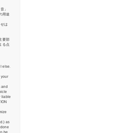
「音」
の用途
わせは
主要部
よる点
l else.
s your
s and
hicle
 liable
ITION
mize
d.) as
k done
to be