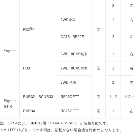
2
2WD全車
1
注）
R32
②
CA18i､RB20E
2
Skyline
2WD HICAS無車
1
R33
2WD HICAS付車
②
1
2WD 全車
2
BNR32、BCNR33
RB26DETT
③
1、2
左右
Skyline
GT-R
BNR34
RB26DETT
④
1
注）GTS4には、BNR32用（54440-RS580）が装着可能です。
※AUTECHブランドの車両は、記載がない場合適合対象外となります。