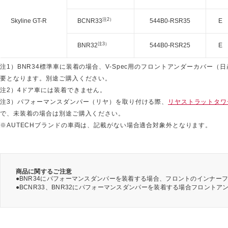
注2）
Skyline GT-R
BCNR33
544B0-RSR35
E
注3）
BNR32
544B0-RSR25
E
注1）BNR34標準車に装着の場合、V-Spec用のフロントアンダーカバー（日産
要となります。別途ご購入ください。
注2）4ドア車には装着できません。
注3）パフォーマンスダンパー（リヤ）を取り付ける際、
リヤストラットタワー
で、未装着の場合は別途ご購入ください。
※AUTECHブランドの車両は、記載がない場合適合対象外となります。
商品に関するご注意
●BNR34にパフォーマンスダンパーを装着する場合、フロントのインナー
●BCNR33、BNR32にパフォーマンスダンパーを装着する場合フロント