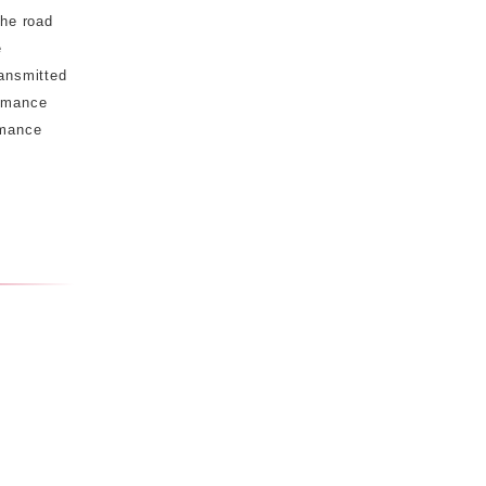
the road
e
ransmitted
ormance
rmance