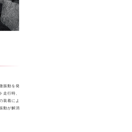
微振動を発
ト走行時、
の装着によ
振動が解消