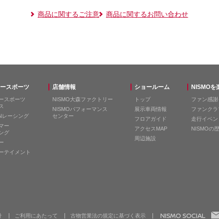
商品に関するご注意
商品に関するお問い合わせ
ースポーツ
店舗情報
ショールーム
NISMO
ースポーツ
NISMO大森ファクトリー
トップ
ファン感謝
ス
NISMOパフォーマンス
展示車両情報
ファンクラ
ANレーシング
センター
フロアガイド
走行イベン
マー
アクセスMAP
NISMOの
ング
周辺施設
ー
ーテイメント
針
ご利用にあたって
古物営業法の規定に基づく表示