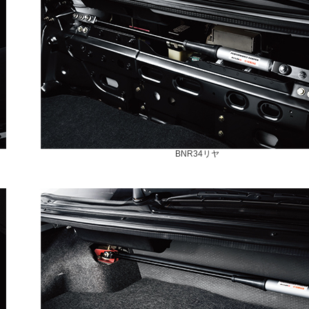
BNR34リヤ