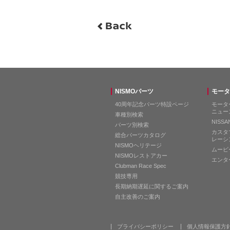
NISMOパーツ
モータ
40周年記念パーツ特設ページ
モータ
ニュー
車種別検索
NISS
パーツ別検索
カスタ
総合パーツカタログ
レーシ
NISMOヘリテージ
ムービ
NISMOレストアカー
エンタ
Clubman Race Spec
競技専用
長期納期遅延に関するご案内
自主改善のご案内
プライバシーポリシー
個人情報保護方