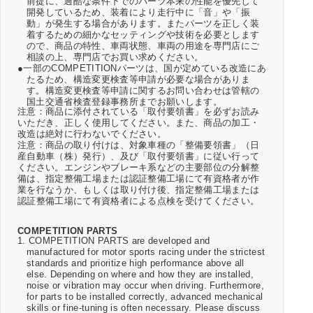
前提に、過酷な条件下でのパーツ本来の性能を優先して
開発しているため、装着により走行中に「音」や「振
動」が発生する場合があります。またパーツを正しく装
着するための細かなセッティングや技術を必要とします
ので、商品の特性、車両状態、車両の用途を専門店にご
相談の上、専門店でお買い求めください。
●一部のCOMPETITIONパーツは、国が定めている改造にあ
たるため、構造変更検査等申請が必要な場合がありま
す。構造変更検査等申請に関するお問い合わせは管轄の
国土交通省検査登録事務所までお願いします。
注意：商品に添付されている「取付要領書」を必ずお読み
いただき、正しく使用してください。また、商品の加工・
改造は絶対に行わないでください。
注意：商品の取り付けは、対象車種の「整備要領書」（日
産自動車（株）発行）、及び「取付要領書」に従い行って
ください。エンジンやブレーキ系などの主要部位の分解整
備は、指定整備工場または認証整備工場にて有資格者が作
業を行なうか、もしくは取り付け後、指定整備工場または
認証整備工場にて有資格者による点検を受けてください。
COMPETITION PARTS
1. COMPETITION PARTS are developed and
manufactured for motor sports racing under the strictest
standards and prioritize high performance above all
else. Depending on where and how they are installed,
noise or vibration may occur when driving. Furthermore,
for parts to be installed correctly, advanced mechanical
skills or fine-tuning is often necessary. Please discuss