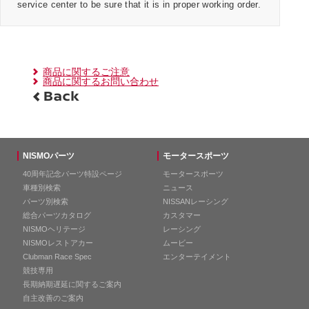
service center to be sure that it is in proper working order.
商品に関するご注意
商品に関するお問い合わせ
NISMOパーツ
モータースポーツ
40周年記念パーツ特設ページ
モータースポーツ
車種別検索
ニュース
パーツ別検索
NISSANレーシング
総合パーツカタログ
カスタマー
NISMOヘリテージ
レーシング
NISMOレストアカー
ムービー
Clubman Race Spec
エンターテイメント
競技専用
長期納期遅延に関するご案内
自主改善のご案内