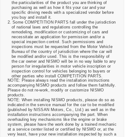
the particularities of the product you are thinking of
purchasing as well as how it fits your car and your
specific driving needs with a specialized vendor before
you buy and install it.
2. Some COMPETITION PARTS fall under the jurisdiction
of national laws and regulations controlling the
remodeling, modification or customizing of cars and
necessitate an application for permission and/or a
special inspection control. Such permissions and
inspections must be requested from the Motor Vehicle
Bureau of the country of jurisdiction where the car will
be modified and/or used. This is the responsibility of
the car owner and NISMO will be in no way liable to any
person for irregularities in motor vehicle inscription or
inspection control for vehicles belonging to buyers or
other parties who install COMPETITION PARTS.
NOTE: Please always read the installation instructions
accompanying NISMO products and follow them faithfully.
Please do not re-work, modify or customize NISMO
products.
NOTE: When installing NISMO products, please do so as
indicated in the service manual for the car to be modified
(published by NISSAN Motors, Co., Ltd.) as well as in the
installation instructions accompanying the part. When
overhauling key mechanisms like the engine or brake
system, please have the work done by a trained mechanic
at a service center listed or certified by NISMO or, at the
very least, have your new installation inspected by such a