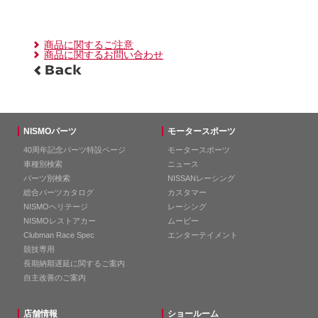
商品に関するご注意
商品に関するお問い合わせ
NISMOパーツ
モータースポーツ
40周年記念パーツ特設ページ
モータースポーツ
車種別検索
ニュース
パーツ別検索
NISSANレーシング
総合パーツカタログ
カスタマー
NISMOヘリテージ
レーシング
NISMOレストアカー
ムービー
Clubman Race Spec
エンターテイメント
競技専用
長期納期遅延に関するご案内
自主改善のご案内
店舗情報
ショールーム