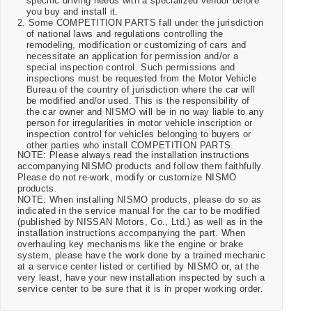
specific driving needs with a specialized vendor before
you buy and install it.
2. Some COMPETITION PARTS fall under the jurisdiction
of national laws and regulations controlling the
remodeling, modification or customizing of cars and
necessitate an application for permission and/or a
special inspection control. Such permissions and
inspections must be requested from the Motor Vehicle
Bureau of the country of jurisdiction where the car will
be modified and/or used. This is the responsibility of
the car owner and NISMO will be in no way liable to any
person for irregularities in motor vehicle inscription or
inspection control for vehicles belonging to buyers or
other parties who install COMPETITION PARTS.
NOTE: Please always read the installation instructions
accompanying NISMO products and follow them faithfully.
Please do not re-work, modify or customize NISMO
products.
NOTE: When installing NISMO products, please do so as
indicated in the service manual for the car to be modified
(published by NISSAN Motors, Co., Ltd.) as well as in the
installation instructions accompanying the part. When
overhauling key mechanisms like the engine or brake
system, please have the work done by a trained mechanic
at a service center listed or certified by NISMO or, at the
very least, have your new installation inspected by such a
service center to be sure that it is in proper working order.