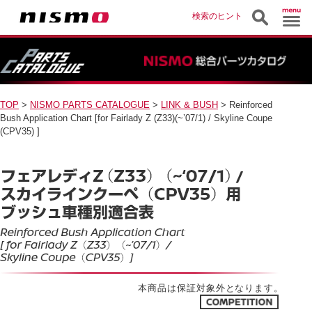
検索のヒント
TOP
>
NISMO PARTS CATALOGUE
>
LINK & BUSH
> Reinforced
Bush Application Chart [for Fairlady Z (Z33)(~’07/1) / Skyline Coupe
(CPV35) ]
本商品は保証対象外となります。