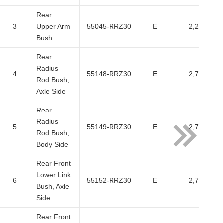
Rear
3
Upper Arm
55045-RRZ30
E
2,200
Bush
Rear
Radius
4
55148-RRZ30
E
2,750
Rod Bush,
Axle Side
Rear
Radius
5
55149-RRZ30
E
2,750
Rod Bush,
Body Side
Rear Front
Lower Link
6
55152-RRZ30
E
2,750
Bush, Axle
Side
Rear Front