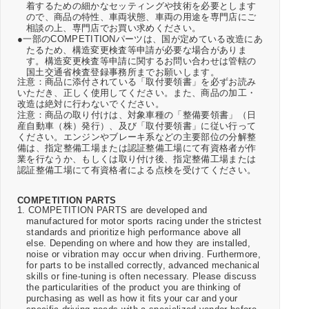
着するための細かなセッティングや技術を必要とします
ので、商品の特性、車両状態、車両の用途を専門店にご
相談の上、専門店でお買い求めください。
●一部のCOMPETITIONパーツは、国が定めている改造にあ
たるため、構造変更検査等申請が必要な場合がありま
す。構造変更検査等申請に関するお問い合わせは管轄の
国土交通省検査登録事務所までお願いします。
注意：商品に添付されている「取付要領書」を必ずお読み
いただき、正しく使用してください。また、商品の加工・
改造は絶対に行わないでください。
注意：商品の取り付けは、対象車種の「整備要領書」（日
産自動車（株）発行）、及び「取付要領書」に従い行って
ください。エンジンやブレーキ系などの主要部位の分解整
備は、指定整備工場または認証整備工場にて有資格者が作
業を行なうか、もしくは取り付け後、指定整備工場または
認証整備工場にて有資格者による点検を受けてください。
COMPETITION PARTS
1. COMPETITION PARTS are developed and
manufactured for motor sports racing under the strictest
standards and prioritize high performance above all
else. Depending on where and how they are installed,
noise or vibration may occur when driving. Furthermore,
for parts to be installed correctly, advanced mechanical
skills or fine-tuning is often necessary. Please discuss
the particularities of the product you are thinking of
purchasing as well as how it fits your car and your