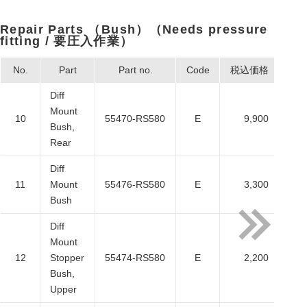
Repair Parts （Bush）（Needs pressure
fitting / 要圧入作業）
No.
Part
Part no.
Code
税込価格
本
Diff
Mount
10
55470-RS580
E
9,900
Bush,
Rear
Diff
11
Mount
55476-RS580
E
3,300
Bush
Diff
Mount
12
Stopper
55474-RS580
E
2,200
Bush,
Upper