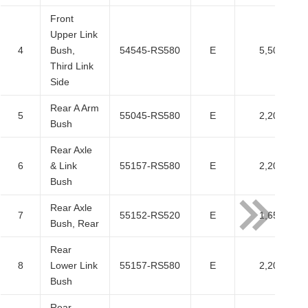
Front
Upper Link
4
Bush,
54545-RS580
E
5,500
Third Link
Side
Rear A Arm
5
55045-RS580
E
2,200
Bush
Rear Axle
6
& Link
55157-RS580
E
2,200
Bush
Rear Axle
7
55152-RS520
E
1,650
Bush, Rear
Rear
8
Lower Link
55157-RS580
E
2,200
Bush
Rear