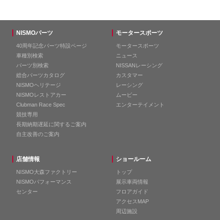
NISMOパーツ
モータースポーツ
40周年記念パーツ特設ページ
モータースポーツ
車種別検索
ニュース
パーツ別検索
NISSANレーシング
総合パーツカタログ
カスタマー
NISMOヘリテージ
レーシング
NISMOレストアカー
ムービー
Clubman Race Spec
エンターテイメント
競技専用
長期納期遅延に関するご案内
自主改善のご案内
店舗情報
ショールーム
NISMO大森ファクトリー
トップ
NISMOパフォーマンス
展示車両情報
センター
フロアガイド
アクセスMAP
周辺施設