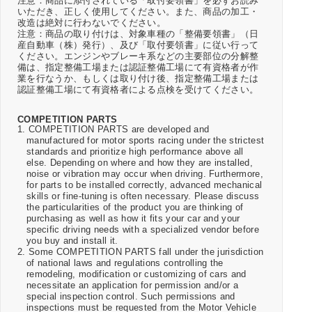
注意：商品に添付されている「取付要領書」を必ずお読み
いただき、正しく使用してください。また、商品の加工・
改造は絶対に行わないでください。
注意：商品の取り付けは、対象車種の「整備要領書」（日
産自動車（株）発行）、及び「取付要領書」に従い行って
ください。エンジンやブレーキ系などの主要部位の分解整
備は、指定整備工場または認証整備工場にて有資格者が作
業を行なうか、もしくは取り付け後、指定整備工場または
認証整備工場にて有資格者による点検を受けてください。
COMPETITION PARTS
1. COMPETITION PARTS are developed and
manufactured for motor sports racing under the strictest
standards and prioritize high performance above all
else. Depending on where and how they are installed,
noise or vibration may occur when driving. Furthermore,
for parts to be installed correctly, advanced mechanical
skills or fine-tuning is often necessary. Please discuss
the particularities of the product you are thinking of
purchasing as well as how it fits your car and your
specific driving needs with a specialized vendor before
you buy and install it.
2. Some COMPETITION PARTS fall under the jurisdiction
of national laws and regulations controlling the
remodeling, modification or customizing of cars and
necessitate an application for permission and/or a
special inspection control. Such permissions and
inspections must be requested from the Motor Vehicle