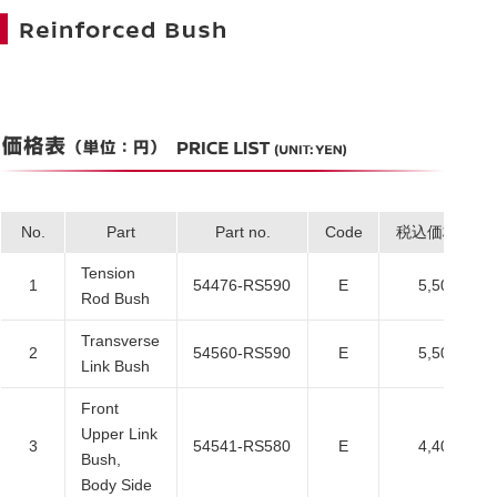
No.
Part
Part no.
Code
税込価格
Tension
1
54476-RS590
E
5,500
Rod Bush
Transverse
2
54560-RS590
E
5,500
Link Bush
Front
Upper Link
3
54541-RS580
E
4,400
Bush,
Body Side