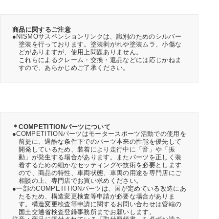
商品に関するご注意
●NISMOサスペンションリンクは、識別のためのシルバー
塗装を行っております。塗装剥がれや塗装ムラ、小傷な
どがありますが、使用上問題ありません。
これらによるクレーム・交換・返品などには応じかねま
すので、あらかじめご了承ください。
＊COMPETITIONパーツについて
●COMPETITIONパーツはモータースポーツ活動での使用を
前提に、過酷な条件下でのパーツ本来の性能を優先して
開発しているため、装着により走行中に「音」や「振
動」が発生する場合があります。またパーツを正しく装
着するための細かなセッティングや技術を必要とします
ので、商品の特性、車両状態、車両の用途を専門店にご
相談の上、専門店でお買い求めください。
●一部のCOMPETITIONパーツは、国が定めている改造にあ
たるため、構造変更検査等申請が必要な場合がありま
す。構造変更検査等申請に関するお問い合わせは管轄の
国土交通省検査登録事務所までお願いします。