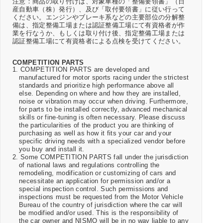
注意：商品の取り付けは、対象車種の「整備要領書」（日
産自動車（株）発行）、及び「取付要領書」に従い行って
ください。エンジンやブレーキ系などの主要部位の分解整
備は、指定整備工場または認証整備工場にて有資格者が作
業を行なうか、もしくは取り付け後、指定整備工場または
認証整備工場にて有資格者による点検を受けてください。
COMPETITION PARTS
1. COMPETITION PARTS are developed and
manufactured for motor sports racing under the strictest
standards and prioritize high performance above all
else. Depending on where and how they are installed,
noise or vibration may occur when driving. Furthermore,
for parts to be installed correctly, advanced mechanical
skills or fine-tuning is often necessary. Please discuss
the particularities of the product you are thinking of
purchasing as well as how it fits your car and your
specific driving needs with a specialized vendor before
you buy and install it.
2. Some COMPETITION PARTS fall under the jurisdiction
of national laws and regulations controlling the
remodeling, modification or customizing of cars and
necessitate an application for permission and/or a
special inspection control. Such permissions and
inspections must be requested from the Motor Vehicle
Bureau of the country of jurisdiction where the car will
be modified and/or used. This is the responsibility of
the car owner and NISMO will be in no way liable to any