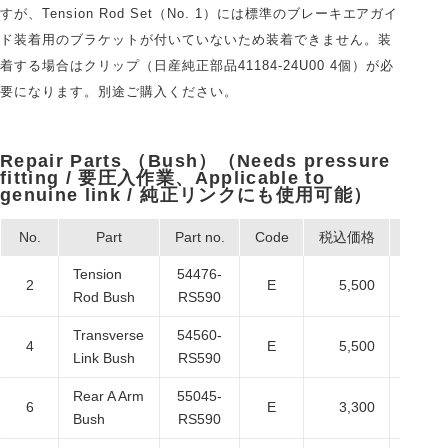
すが、Tension Rod Set（No. 1）には標準のブレーキエアガイ
ド装着用のブラケットが付いていないため装着できません。装
着する場合はクリップ（日産純正部品41184-24U00 4個）が必
要になります。別途ご購入ください。
Repair Parts （Bush）（Needs pressure
fitting / 要圧入作業、Applicable to
genuine link / 純正リンクにも使用可能）
No.
Part
Part no.
Code
税込価格
本体価
Tension
54476-
2
E
5,500
5,0
Rod Bush
RS590
Transverse
54560-
4
E
5,500
5,0
Link Bush
RS590
Rear A Arm
55045-
6
E
3,300
3,0
Bush
RS590