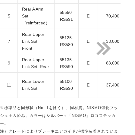
Rear A Arm
55550-
5
Set
E
70,400
6
RS591
（reinforced）
Rear Upper
55125-
7
Link Set,
E
33,000
3
RS580
Front
Rear Upper
55135-
9
E
88,000
8
Link Set, Rear
RS590
Rear Lower
55100-
11
E
37,400
3
Link Set
RS590
※標準品と同形状（No. 1を除く）、同材質。NISMO強化ブッ
シュ圧入済み。カラーはシルバー＋「NISMO」ロゴステッカ
ー。
注）グレードによりブレーキエアガイドが標準装着されていま