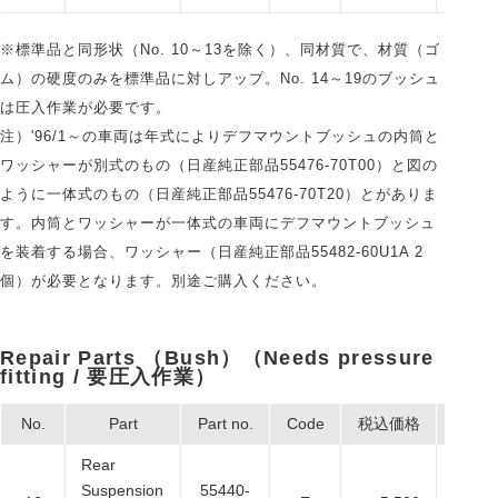
※標準品と同形状（No. 10～13を除く）、同材質で、材質（ゴ
ム）の硬度のみを標準品に対しアップ。No. 14～19のブッシュ
は圧入作業が必要です。
注）'96/1～の車両は年式によりデフマウントブッシュの内筒と
ワッシャーが別式のもの（日産純正部品55476-70T00）と図の
ように一体式のもの（日産純正部品55476-70T20）とがありま
す。内筒とワッシャーが一体式の車両にデフマウントブッシュ
を装着する場合、ワッシャー（日産純正部品55482-60U1A 2
個）が必要となります。別途ご購入ください。
Repair Parts （Bush）（Needs pressure
fitting / 要圧入作業）
No.
Part
Part no.
Code
税込価格
本体
Rear
Suspension
55440-