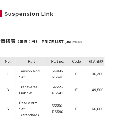
No.
Part
Part no.
Code
税込価格
本
Tension Rod
54460-
1
E
36,300
3
Set
RSR40
Transverse
54555-
3
E
49,500
4
Link Set
RS541
Rear A Arm
55550-
5
Set
E
66,000
6
RS590
（standard）