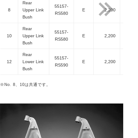
Rear
55157-
8
Upper Link
E
2,200
2,0
RS580
Bush
Rear
55157-
10
Upper Link
E
2,200
2,0
RS580
Bush
Rear
55157-
12
Lower Link
E
2,200
2,0
RS590
Bush
※No. 8、10は共通です。