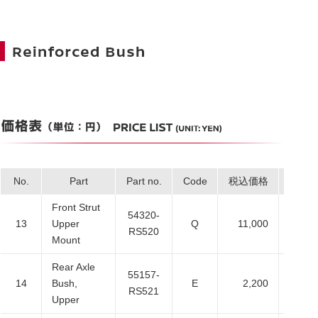
No.
Part
Part no.
Code
税込価格
本体
Front Strut
54320-
13
Upper
Q
11,000
10,
RS520
Mount
Rear Axle
55157-
14
Bush,
E
2,200
2,
RS521
Upper