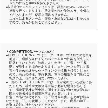
ョンの性能を100%発揮できません。
●NISMOサスペンションリンクは、識別のためのシルバー
塗装を行っております。塗装剥がれや塗装ムラ、小傷な
どがありますが、使用上問題ありません。
これらによるクレーム・交換・返品などには応じかねま
すので、あらかじめご了承ください。
＊COMPETITIONパーツについて
●COMPETITIONパーツはモータースポーツ活動での使用を
前提に、過酷な条件下でのパーツ本来の性能を優先して
開発しているため、装着により走行中に「音」や「振
動」が発生する場合があります。またパーツを正しく装
着するための細かなセッティングや技術を必要とします
ので、商品の特性、車両状態、車両の用途を専門店にご
相談の上、専門店でお買い求めください。
●一部のCOMPETITIONパーツは、国が定めている改造にあ
たるため、構造変更検査等申請が必要な場合がありま
す。構造変更検査等申請に関するお問い合わせは管轄の
国土交通省検査登録事務所までお願いします。
注意：商品に添付されている「取付要領書」を必ずお読み
いただき、正しく使用してください。また、商品の加工・
改造は絶対に行わないでください。