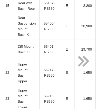
Rear Axle
55157-
15
E
2,200
2,
Bush, Rear
RS580
Rear
Suspension
55400-
E
20,900
19,
Mount
RS590
Bush Kit
Diff Mount
55401-
E
29,700
27,
Bush Kit
RS590
Upper
Mount
56217-
22
E
1,650
1,
Bush,
RS580
Upper
Upper
Mount
56218-
23
E
1,650
1,
Bush,
RS580
Lower