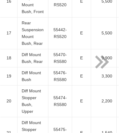
16
E
5,500
5,
Mount
RS520
Bush, Front
Rear
Suspension
55442-
17
E
5,500
5,
Mount
RS520
Bush, Rear
Diff Mount
55470-
18
E
9,900
9,
Bush, Rear
RS580
Diff Mount
55476-
19
E
3,300
3,
Bush
RS580
Diff Mount
Stopper
55474-
20
E
2,200
2,
Bush,
RS580
Upper
Diff Mount
Stopper
55475-
21
E
1,540
1,