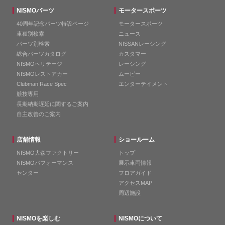
NISMOパーツ
モータースポーツ
40周年記念パーツ特設ページ
モータースポーツ
車種別検索
ニュース
パーツ別検索
NISSANレーシング
総合パーツカタログ
カスタマー
NISMOヘリテージ
レーシング
NISMOレストアカー
ムービー
Clubman Race Spec
エンターテイメント
競技専用
長期納期遅延に関するご案内
自主改善のご案内
店舗情報
ショールーム
NISMO大森ファクトリー
トップ
NISMOパフォーマンス
展示車両情報
センター
フロアガイド
アクセスMAP
周辺施設
NISMOを楽しむ
NISMOについて