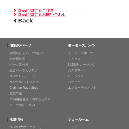
商品に関するご注意
商品に関するお問い合わせ
NISMOパーツ
モータースポーツ
40周年記念パーツ特設ページ
モータースポーツ
車種別検索
ニュース
パーツ別検索
NISSANレーシング
総合パーツカタログ
カスタマー
NISMOヘリテージ
レーシング
NISMOレストアカー
ムービー
Clubman Race Spec
エンターテイメント
競技専用
長期納期遅延に関するご案内
自主改善のご案内
店舗情報
ショールーム
NISMO大森ファクトリー
トップ