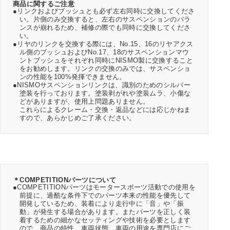
商品に関するご注意
●リンクおよびブッシュとも必ず左右同時に交換してくださ
い。片側のみ交換すると、左右のサスペンションのバラ
ンスが崩れるため、補修の際でも同時に交換してくださ
い。
●リヤのリンクを交換する際には、No.15、16のリヤアクス
ル側のブッシュおよびNo.17、18のサスペンションマウ
ントブッシュをそれぞれ同時にNISMO製に交換すること
をお勧めします。リンクの交換のみでは、サスペンショ
ンの性能を100%発揮できません。
●NISMOサスペンションリンクは、識別のためのシルバー
塗装を行っております。塗装剥がれや塗装ムラ、小傷な
どがありますが、使用上問題ありません。
これらによるクレーム・交換・返品などには応じかねま
すので、あらかじめご了承ください。
＊COMPETITIONパーツについて
●COMPETITIONパーツはモータースポーツ活動での使用を
前提に、過酷な条件下でのパーツ本来の性能を優先して
開発しているため、装着により走行中に「音」や「振
動」が発生する場合があります。またパーツを正しく装
着するための細かなセッティングや技術を必要とします
ので、商品の特性、車両状態、車両の用途を専門店にご