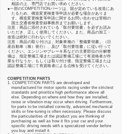
相談の上、専門店でお買い求めください。
●一部のCOMPETITIONパーツは、国が定めている改造にあ
たるため、構造変更検査等申請が必要な場合がありま
す。構造変更検査等申請に関するお問い合わせは管轄の
国土交通省検査登録事務所までお願いします。
注意：商品に添付されている「取付要領書」を必ずお読み
いただき、正しく使用してください。また、商品の加工・
改造は絶対に行わないでください。
注意：商品の取り付けは、対象車種の「整備要領書」（日
産自動車（株）発行）、及び「取付要領書」に従い行って
ください。エンジンやブレーキ系などの主要部位の分解整
備は、指定整備工場または認証整備工場にて有資格者が作
業を行なうか、もしくは取り付け後、指定整備工場または
認証整備工場にて有資格者による点検を受けてください。
COMPETITION PARTS
1. COMPETITION PARTS are developed and
manufactured for motor sports racing under the strictest
standards and prioritize high performance above all
else. Depending on where and how they are installed,
noise or vibration may occur when driving. Furthermore,
for parts to be installed correctly, advanced mechanical
skills or fine-tuning is often necessary. Please discuss
the particularities of the product you are thinking of
purchasing as well as how it fits your car and your
specific driving needs with a specialized vendor before
you buy and install it.