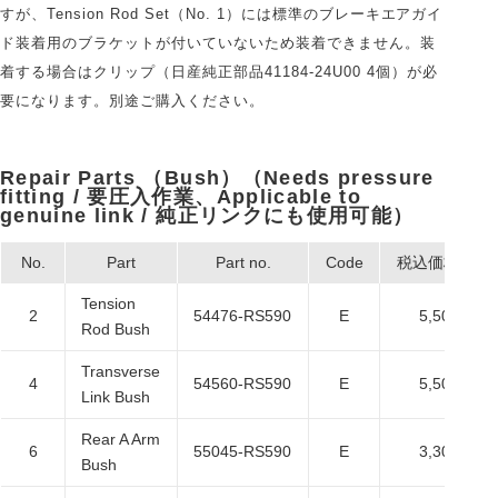
すが、Tension Rod Set（No. 1）には標準のブレーキエアガイ
ド装着用のブラケットが付いていないため装着できません。装
着する場合はクリップ（日産純正部品41184-24U00 4個）が必
要になります。別途ご購入ください。
Repair Parts （Bush）（Needs pressure
fitting / 要圧入作業、Applicable to
genuine link / 純正リンクにも使用可能）
No.
Part
Part no.
Code
税込価格
Tension
2
54476-RS590
E
5,500
Rod Bush
Transverse
4
54560-RS590
E
5,500
Link Bush
Rear A Arm
6
55045-RS590
E
3,300
Bush