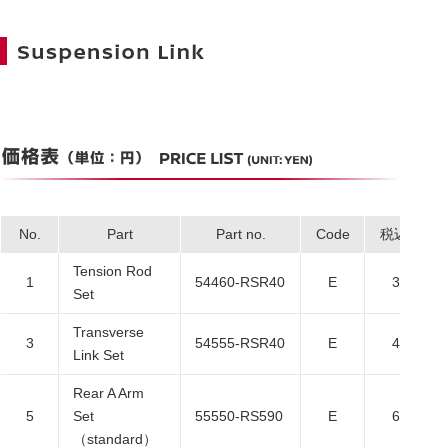
No.
Part
Part no.
Code
税込価格
Tension Rod
1
54460-RSR40
E
36,300
Set
Transverse
3
54555-RSR40
E
47,300
Link Set
Rear A Arm
5
Set
55550-RS590
E
66,000
（standard）