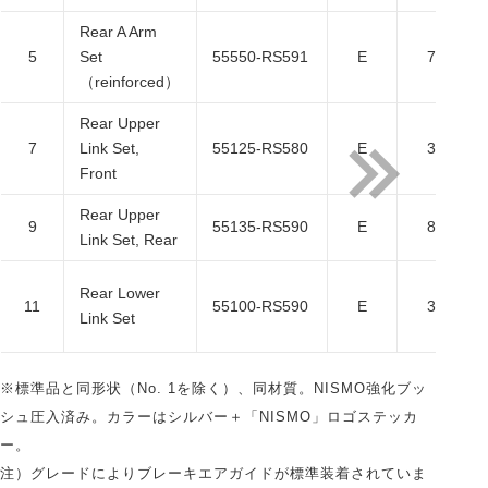
Rear A Arm
5
Set
55550-RS591
E
70,400
（reinforced）
Rear Upper
7
Link Set,
55125-RS580
E
33,000
Front
Rear Upper
9
55135-RS590
E
88,000
Link Set, Rear
Rear Lower
11
55100-RS590
E
37,400
Link Set
※標準品と同形状（No. 1を除く）、同材質。NISMO強化ブッ
シュ圧入済み。カラーはシルバー＋「NISMO」ロゴステッカ
ー。
注）グレードによりブレーキエアガイドが標準装着されていま