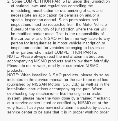
2. Some COMPETITION PARTS fall under the jurisdiction
of national laws and regulations controlling the
remodeling, modification or customizing of cars and
necessitate an application for permission and/or a
special inspection control. Such permissions and
inspections must be requested from the Motor Vehicle
Bureau of the country of jurisdiction where the car will
be modified and/or used. This is the responsibility of
the car owner and NISMO will be in no way liable to any
person for irregularities in motor vehicle inscription or
inspection control for vehicles belonging to buyers or
other parties who install COMPETITION PARTS.
NOTE: Please always read the installation instructions
accompanying NISMO products and follow them faithfully.
Please do not re-work, modify or customize NISMO
products.
NOTE: When installing NISMO products, please do so as
indicated in the service manual for the car to be modified
(published by NISSAN Motors, Co., Ltd.) as well as in the
installation instructions accompanying the part. When
overhauling key mechanisms like the engine or brake
system, please have the work done by a trained mechanic
at a service center listed or certified by NISMO or, at the
very least, have your new installation inspected by such a
service center to be sure that it is in proper working order.