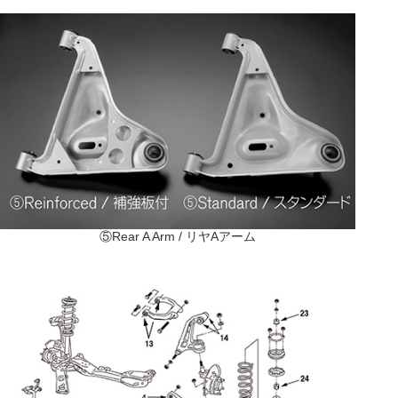
⑤Rear A Arm / リヤAアーム