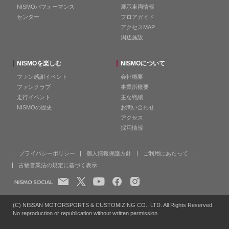
NISMOパフォーマンス
展示車両情報
センター
フロアガイド
アクセスMAP
周辺施設
NISMOを楽しむ
NISMOについて
ファン感謝イベント
会社概要
ファンクラブ
事業所概要
走行イベント
主な戦績
NISMOの歴史
お問い合わせ
アクセス
採用情報
プライバシーポリシー
個人情報保護方針
ご利用にあたって
古物営業法の規定に基づく表示
(C) NISSAN MOTORSPORTS & CUSTOMIZING CO., LTD. All Rights Reserved.
No reproduction or republication without written permission.