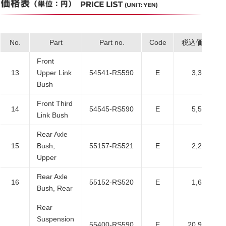
No.
Part
Part no.
Code
税込価格
Front
13
Upper Link
54541-RS590
E
3,300
Bush
Front Third
14
54545-RS590
E
5,500
Link Bush
Rear Axle
15
Bush,
55157-RS521
E
2,200
Upper
Rear Axle
16
55152-RS520
E
1,650
Bush, Rear
Rear
Suspension
55400-RS590
E
20,900