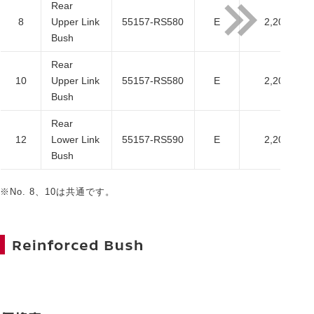
Rear
8
Upper Link
55157-RS580
E
2,200
Bush
Rear
10
Upper Link
55157-RS580
E
2,200
Bush
Rear
12
Lower Link
55157-RS590
E
2,200
Bush
※No. 8、10は共通です。