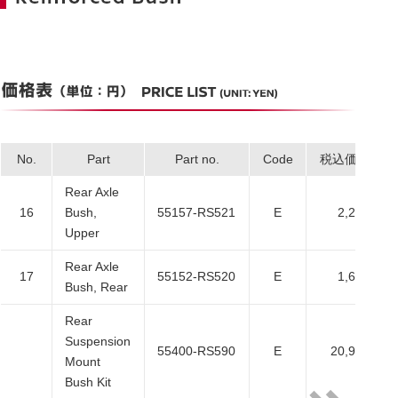
No.
Part
Part no.
Code
税込価格
Rear Axle
16
Bush,
55157-RS521
E
2,200
Upper
Rear Axle
17
55152-RS520
E
1,650
Bush, Rear
Rear
Suspension
55400-RS590
E
20,900
Mount
Bush Kit