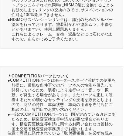
側のブッシュおよびNo.18、19のサスペンションマウン
トブッシュをそれぞれ同時にNISMO製に交換することを
お勧めします｡リンクの交換のみでは､サスペンションの
性能を100%発揮できません｡
●NISMOサスペンションリンクは、識別のためのシルバー
塗装を行っております。塗装剥がれや塗装ムラ、小傷な
どがありますが、使用上問題ありません。
これらによるクレーム・交換・返品などには応じかねま
すので、あらかじめご了承ください。
＊COMPETITIONパーツについて
●COMPETITIONパーツはモータースポーツ活動での使用を
前提に、過酷な条件下でのパーツ本来の性能を優先して
開発しているため、装着により走行中に「音」や「振
動」が発生する場合があります。またパーツを正しく装
着するための細かなセッティングや技術を必要とします
ので、商品の特性、車両状態、車両の用途を専門店にご
相談の上、専門店でお買い求めください。
●一部のCOMPETITIONパーツは、国が定めている改造にあ
たるため、構造変更検査等申請が必要な場合がありま
す。構造変更検査等申請に関するお問い合わせは管轄の
国土交通省検査登録事務所までお願いします。
注意：商品に添付されている「取付要領書」を必ずお読み