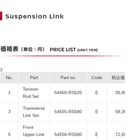
3
No.
Part
Part no.
Code
税込価格
Tension
1
54460-RS520
E
30,800
Rod Set
Transverse
3
54555-RS580
E
58,300
Link Set
Front
5
Upper Link
54556-RS580
E
72,600