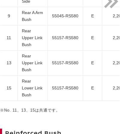
Side
Rear A Arm
9
55045-RS580
E
2,200
Bush
Rear
11
Upper Link
55157-RS580
E
2,200
Bush
Rear
13
Upper Link
55157-RS580
E
2,200
Bush
Rear
15
Lower Link
55157-RS580
E
2,200
Bush
※No. 11、13、15は共通です。