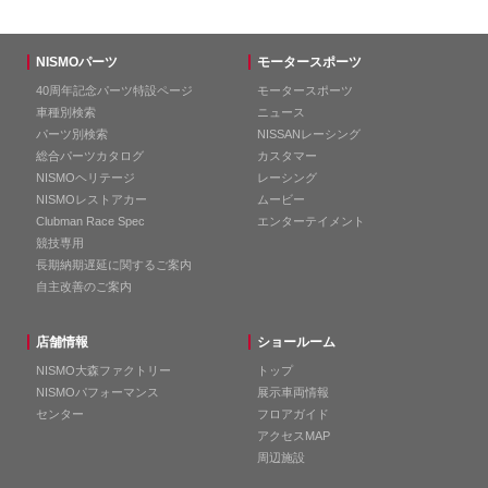
NISMOパーツ
モータースポーツ
40周年記念パーツ特設ページ
モータースポーツ
車種別検索
ニュース
パーツ別検索
NISSANレーシング
総合パーツカタログ
カスタマー
NISMOヘリテージ
レーシング
NISMOレストアカー
ムービー
Clubman Race Spec
エンターテイメント
競技専用
長期納期遅延に関するご案内
自主改善のご案内
店舗情報
ショールーム
NISMO大森ファクトリー
トップ
NISMOパフォーマンス
展示車両情報
センター
フロアガイド
アクセスMAP
周辺施設