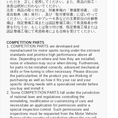
いただき、正しく使用してください。また、商品の加工・
改造は絶対に行わないでください。
注意：商品の取り付けは、対象車種の「整備要領書」（日
産自動車（株）発行）、及び「取付要領書」に従い行って
ください。エンジンやブレーキ系などの主要部位の分解整
備は、指定整備工場または認証整備工場にて有資格者が作
業を行なうか、もしくは取り付け後、指定整備工場または
認証整備工場にて有資格者による点検を受けてください。
COMPETITION PARTS
1. COMPETITION PARTS are developed and
manufactured for motor sports racing under the strictest
standards and prioritize high performance above all
else. Depending on where and how they are installed,
noise or vibration may occur when driving. Furthermore,
for parts to be installed correctly, advanced mechanical
skills or fine-tuning is often necessary. Please discuss
the particularities of the product you are thinking of
purchasing as well as how it fits your car and your
specific driving needs with a specialized vendor before
you buy and install it.
2. Some COMPETITION PARTS fall under the jurisdiction
of national laws and regulations controlling the
remodeling, modification or customizing of cars and
necessitate an application for permission and/or a
special inspection control. Such permissions and
inspections must be requested from the Motor Vehicle
Bureau of the country of jurisdiction where the car will