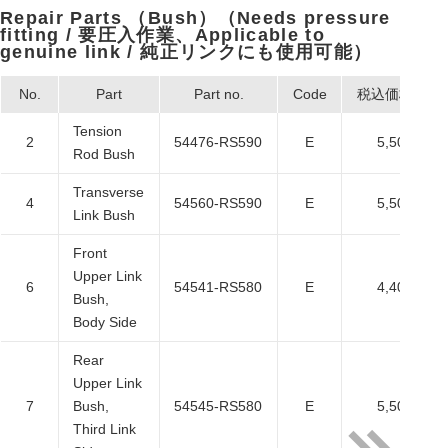
Repair Parts （Bush）（Needs pressure
fitting / 要圧入作業、Applicable to
genuine link / 純正リンクにも使用可能）
No.
Part
Part no.
Code
税込価格
Tension
2
54476-RS590
E
5,500
Rod Bush
Transverse
4
54560-RS590
E
5,500
Link Bush
Front
Upper Link
6
54541-RS580
E
4,400
Bush,
Body Side
Rear
Upper Link
7
Bush,
54545-RS580
E
5,500
Third Link