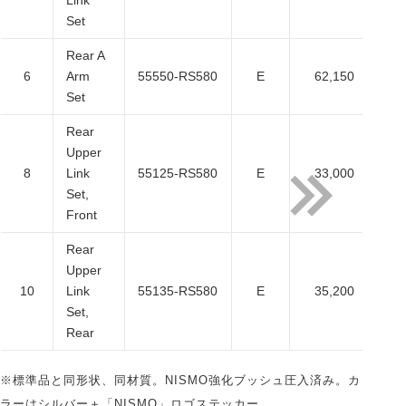
Link
Set
Rear A
6
Arm
55550-RS580
E
62,150
56
Set
Rear
Upper
8
Link
55125-RS580
E
33,000
30
Set,
Front
Rear
Upper
10
Link
55135-RS580
E
35,200
32
Set,
Rear
※標準品と同形状、同材質。NISMO強化ブッシュ圧入済み。カ
ラーはシルバー＋「NISMO」ロゴステッカー。