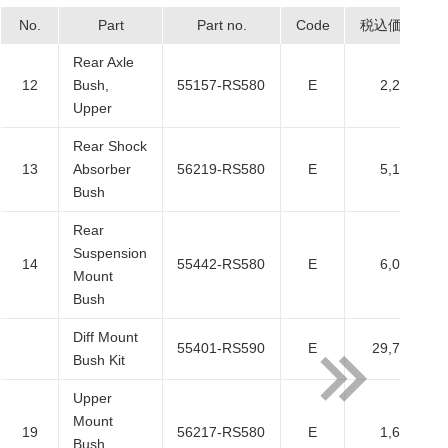
No.
Part
Part no.
Code
税込価格
Rear Axle
12
Bush,
55157-RS580
E
2,200
Upper
Rear Shock
13
Absorber
56219-RS580
E
5,170
Bush
Rear
Suspension
14
55442-RS580
E
6,050
Mount
Bush
Diff Mount
55401-RS590
E
29,700
Bush Kit
Upper
Mount
19
56217-RS580
E
1,650
Bush,