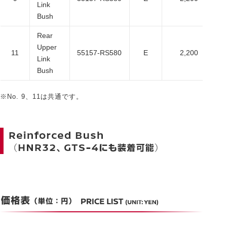
Link
Bush
Rear
Upper
11
55157-RS580
E
2,200
2
Link
Bush
※No. 9、11は共通です。