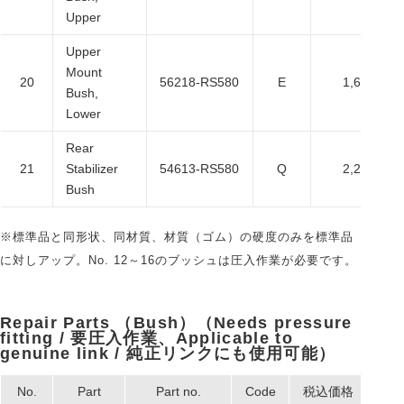
Upper
Upper
Mount
20
56218-RS580
E
1,650
Bush,
Lower
Rear
21
Stabilizer
54613-RS580
Q
2,200
Bush
※標準品と同形状、同材質、材質（ゴム）の硬度のみを標準品
に対しアップ。No. 12～16のブッシュは圧入作業が必要です。
Repair Parts （Bush）（Needs pressure
fitting / 要圧入作業、Applicable to
genuine link / 純正リンクにも使用可能）
No.
Part
Part no.
Code
税込価格
本