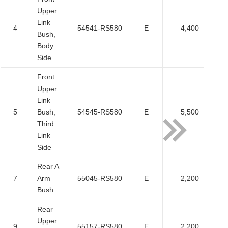
Upper
Link
4
54541-RS580
E
4,400
4
Bush,
Body
Side
Front
Upper
Link
5
Bush,
54545-RS580
E
5,500
5
Third
Link
Side
Rear A
7
Arm
55045-RS580
E
2,200
2
Bush
Rear
Upper
9
55157-RS580
E
2,200
2