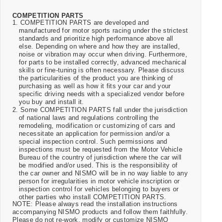
COMPETITION PARTS
1. COMPETITION PARTS are developed and
manufactured for motor sports racing under the strictest
standards and prioritize high performance above all
else. Depending on where and how they are installed,
noise or vibration may occur when driving. Furthermore,
for parts to be installed correctly, advanced mechanical
skills or fine-tuning is often necessary. Please discuss
the particularities of the product you are thinking of
purchasing as well as how it fits your car and your
specific driving needs with a specialized vendor before
you buy and install it.
2. Some COMPETITION PARTS fall under the jurisdiction
of national laws and regulations controlling the
remodeling, modification or customizing of cars and
necessitate an application for permission and/or a
special inspection control. Such permissions and
inspections must be requested from the Motor Vehicle
Bureau of the country of jurisdiction where the car will
be modified and/or used. This is the responsibility of
the car owner and NISMO will be in no way liable to any
person for irregularities in motor vehicle inscription or
inspection control for vehicles belonging to buyers or
other parties who install COMPETITION PARTS.
NOTE: Please always read the installation instructions
accompanying NISMO products and follow them faithfully.
Please do not re-work, modify or customize NISMO