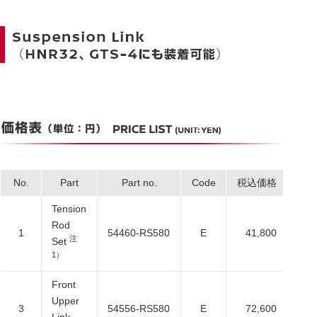
No.
Part
Part no.
Code
税込価格
本
Tension
Rod
1
54460-RS580
E
41,800
38
注
Set
1）
Front
Upper
3
54556-RS580
E
72,600
66