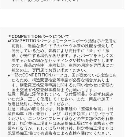
＊COMPETITIONパーツについて
●COMPETITIONパーツはモータースポーツ活動での使用を
前提に、過酷な条件下でのパーツ本来の性能を優先して
開発しているため、装着により走行中に「音」や「振
動」が発生する場合があります。またパーツを正しく装
着するための細かなセッティングや技術を必要とします
ので、商品の特性、車両状態、車両の用途を専門店にご
相談の上、専門店でお買い求めください。
●一部のCOMPETITIONパーツは、国が定めている改造にあ
たるため、構造変更検査等申請が必要な場合がありま
す。構造変更検査等申請に関するお問い合わせは管轄の
国土交通省検査登録事務所までお願いします。
注意：商品に添付されている「取付要領書」を必ずお読み
いただき、正しく使用してください。また、商品の加工・
改造は絶対に行わないでください。
注意：商品の取り付けは、対象車種の「整備要領書」（日
産自動車（株）発行）、及び「取付要領書」に従い行って
ください。エンジンやブレーキ系などの主要部位の分解整
備は、指定整備工場または認証整備工場にて有資格者が作
業を行なうか、もしくは取り付け後、指定整備工場または
認証整備工場にて有資格者による点検を受けてください。