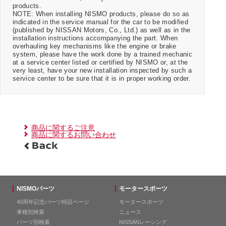
products.
NOTE: When installing NISMO products, please do so as
indicated in the service manual for the car to be modified
(published by NISSAN Motors, Co., Ltd.) as well as in the
installation instructions accompanying the part. When
overhauling key mechanisms like the engine or brake
system, please have the work done by a trained mechanic
at a service center listed or certified by NISMO or, at the
very least, have your new installation inspected by such a
service center to be sure that it is in proper working order.
商品に関するご注意
商品に関するお問い合わせ
NISMOパーツ
モータースポーツ
40周年記念パーツ特設ページ
モータースポーツ
車種別検索
ニュース
パーツ別検索
NISSANレーシング