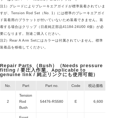
注1）グレードによりブレーキエアガイドが標準装着されていま
すが、Tension Rod Set（No. 1）には標準のブレーキエアガイ
ド装着用のブラケットが付いていないため装着できません。装
着する場合はクリップ（日産純正部品41184-24U00 4個）が必
要になります。別途ご購入ください。
注2）Rear A Arm Setにはカラーは付属されていません。標準
装着品を移植してください。
Repair Parts （Bush）（Needs pressure
fitting / 要圧入作業、Applicable to
genuine link / 純正リンクにも使用可能）
No.
Part
Part no.
Code
税込価格
本
Tension
2
Rod
54476-RS580
E
6,600
6
Bush
Front