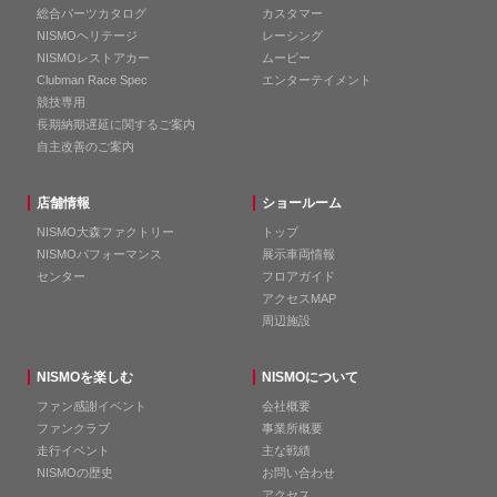
総合パーツカタログ
カスタマー
NISMOヘリテージ
レーシング
NISMOレストアカー
ムービー
Clubman Race Spec
エンターテイメント
競技専用
長期納期遅延に関するご案内
自主改善のご案内
店舗情報
ショールーム
NISMO大森ファクトリー
トップ
NISMOパフォーマンス
展示車両情報
センター
フロアガイド
アクセスMAP
周辺施設
NISMOを楽しむ
NISMOについて
ファン感謝イベント
会社概要
ファンクラブ
事業所概要
走行イベント
主な戦績
NISMOの歴史
お問い合わせ
アクセス