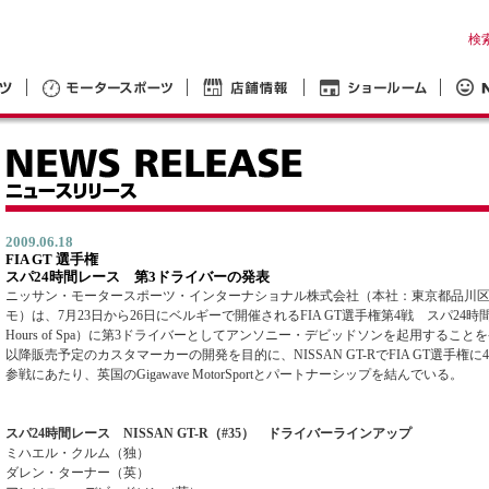
検
2009.06.18
FIA GT 選手権
スパ24時間レース 第3ドライバーの発表
ニッサン・モータースポーツ・インターナショナル株式会社（本社：東京都品川
モ）は、7月23日から26日にベルギーで開催されるFIA GT選手権第4戦 スパ24時間
Hours of Spa）に第3ドライバーとしてアンソニー・デビッドソンを起用すること
以降販売予定のカスタマーカーの開発を目的に、NISSAN GT-RでFIA GT選手権に
参戦にあたり、英国のGigawave MotorSportとパートナーシップを結んでいる。
スパ24時間レース NISSAN GT-R（#35） ドライバーラインアップ
ミハエル・クルム（独）
ダレン・ターナー（英）