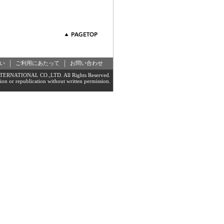
い
ご利用にあたって
お問い合わせ
ERNATIONAL CO.,LTD. All Rights Reserved.
on or republication without written permission.