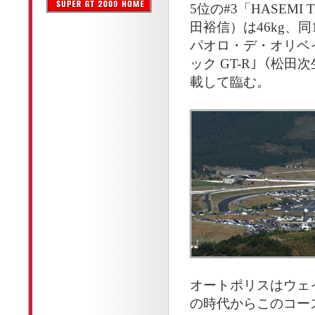
5位の#3「HASEMI
田裕信）は46kg、同1
パオロ・デ・オリベイラ
ック GT-R｣（松
載して臨む。
オートポリスはウェ
の時代からこのコース