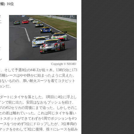
暢)
16位
タ
こ
Z
定
ラ
ン
Copyright © NISMO
、
田、そして予選8位の#46 Zが佐々木。13時5分に173
距離レースはやや静かに始まったように見えた。
気はないものの、厚い耐火スーツを着てコクピット
ョンだ。
一瞬ダートにタイヤを落とした。1周目に4位に浮上し
ケインで前に出た。安田はなおもプッシュを続け、
ップの#52セリカの背後にまで迫った。しかしそのこ
との差は離れていった。これは同じタイヤを履い
ラットスポットができてわずか1周でポジションを4つ
盤ペースをつかめず5位にドロップしたが、3位車両の
マックをかわして3位に復帰、徐々にレースを組み