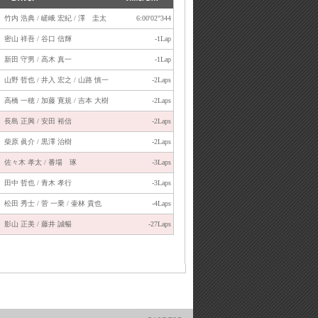
竹内 浩典 / 嵯峨 宏紀 / 澤 圭太
6:00'02"344
密山 祥吾 / 谷口 信輝
-1Lap
新田 守男 / 高木 真一
-1Lap
山野 哲也 / 井入 宏之 / 山路 慎一
-2Laps
高橋 一穂 / 加藤 寛規 / 吉本 大樹
-2Laps
長島 正興 / 安田 裕信
-2Laps
柴原 眞介 / 黒澤 治樹
-2Laps
佐々木 孝太 / 番場 琢
-3Laps
田中 哲也 / 青木 孝行
-3Laps
松田 秀士 / 菅 一乗 / 壷林 貴也
-4Laps
影山 正美 / 藤井 誠暢
-27Laps