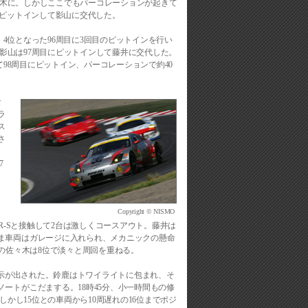
佐々木に。しかしここでもパーコレーションが起きて
周目にピットインして影山に交代した。
げ、4位となった96周目に3回目のピットインを行い
Zの影山は97周目にピットインして藤井に交代した。
て98周目にピットイン、パーコレーションで約40
な
ラ
ス
さ
7
。
Copyright © NISMO
、
MR-Sと接触して2台は激しくコースアウト。藤井は
ま車両はガレージに入れられ、メカニックの懸命
 Zの佐々木は8位で淡々と周回を重ねる。
の指示が出された。鈴鹿はトワイライトに包まれ、そ
ートがこだまする。18時45分、小一時間もの修
しかし15位との車両から10周遅れの16位までポジ