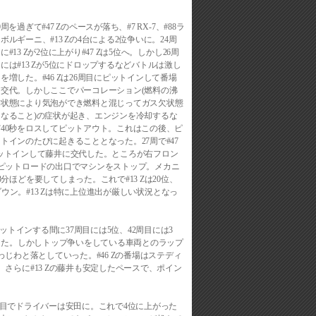
0周を過ぎて#47 Zのペースが落ち、#7 RX-7、#88ラ
ボルギーニ、#13 Zの4台による2位争いに。24周
に#13 Zが2位に上がり#47 Zは5位へ。しかし26周
には#13 Zが5位にドロップするなどバトルは激し
を増した。#46 Zは26周目にピットインして番場
に交代。しかしここでパーコレーション(燃料の沸
騰状態により気泡ができ燃料と混じってガス欠状態
となること)の症状が起き、エンジンを冷却するな
ど40秒をロスしてピットアウト。これはこの後、ピ
トインのたびに起きることとなった。27周で#47
でピットインして藤井に交代した。ところが右フロン
ピットロードの出口でマシンをストップ。メカニ
ほどを要してしまった。これで#13 Zは20位、
ョンダウン。#13 Zは特に上位進出が厳しい状況となっ
ットインする間に37周目には5位、42周目には3
した。しかしトップ争いをしている車両とのラップ
じわと落としていった。#46 Zの番場はステディ
さらに#13 Zの藤井も安定したペースで、ポイン
1周目でドライバーは安田に。これで4位に上がった