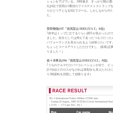
ションを下げている。19時過ぎ、すっかり闇が濃
Zは6位で安田が3番目のファステストストラップを記
りひとつ下となる8位でゴール。しかしながら#13 
た。
安田裕信(#47「吉兆宝山 DIREZZA Z」/6位)
｢前半はトップに立てるぐらい調子が良かったの
ました。自分としては抑えて走ったつもりだった
パフォーマンスを見せられるよう頑張りたいです
ちょっとコースアウトしただけですし、(長島)正
りました！｣
佐々木孝太(#46「吉兆宝山 DIREZZA Z」/8位)
｢うちのクルマだけパーコレーションが出て、ピッ
計3分ほどのロスがなければ表彰台も見えただけ
り3戦逆転を目指して頑張ります｣
Rd. 6 International Pokka 1000km GT300 class
- Sunday,20 August, 2006 SUZUKA Circuit International Rac
[ 13:05 ～ 173 Laps fine / dry ]