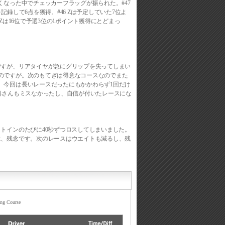
くなった中でチェッカーフラッグが振られた。#47
録して6点を獲得。#46 Zは予定していた7位よ
Zは16位で予選3位の1ポイント獲得にとどまっ
ですが、リアタイヤが急にグリップを失ってしまい
のですが。次のもてぎは得意なコースなのでまた
。今回は長いレースだったにもかかわらず1回だけ
興さんもミスなかったし、自信が付いたレースにな
トインのたびに40秒ずつロスしてしまいました。
に、残念です。次のレースはウエイトも減るし、残
ing Course