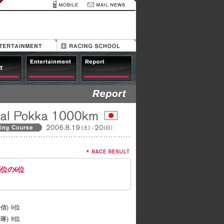
高位の6位
信)
6位
琢)
8位