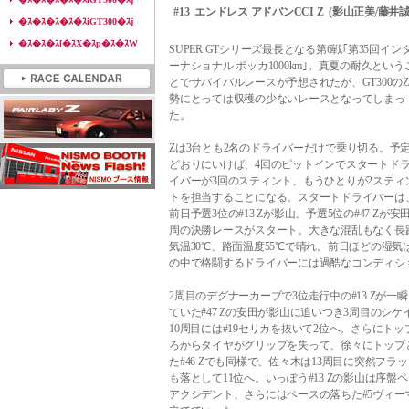
#13
エンドレス アドバンCCI Z
(影山正美/藤井誠
�ｽ�ｽ�ｽ�ｽ�ｽiGT300�ｽj
�ｽ�ｽ�ｽ[�ｽX�ｽp�ｽ�ｽW
SUPER GTシリーズ最長となる第6戦｢第35回イン
ーナショナル ポッカ1000km｣。真夏の耐久という
とでサバイバルレースが予想されたが、GT300の
勢にとっては収穫の少ないレースとなってしまっ
た。
Zは3台とも2名のドライバーだけで乗り切る。予
どおりにいけば、4回のピットインでスタートド
イバーが3回のスティント、もうひとりが2スティ
トを担当することになる。スタートドライバーは
前日予選3位の#13 Zが影山、予選5位の#47 Zが安
周の決勝レースがスタート。大きな混乱もなく長
気温30℃、路面温度55℃で晴れ。前日ほどの湿
の中で格闘するドライバーには過酷なコンディシ
2周目のデグナーカーブで3位走行中の#13 Zが
ていた#47 Zの安田が影山に追いつき3周目のシ
10周目には#19セリカを抜いて2位へ。さらにト
ろからタイヤがグリップを失って、徐々にトップ
た#46 Zでも同様で、佐々木は13周目に突然フ
も落として11位へ。いっぽう#13 Zの影山は序
アクシデント、さらにはペースの落ちた#5ヴィー