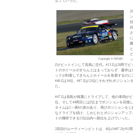
立てていった。
2
ン
目
目
さ
Copyright © NISMO
ッ
Zがピットインして長島に交代。#13 Zは28周
トのホイールがきちんとはまっておらず、藤井は
ックが到着してきちんとホイールを装着するのに3分
#46 Zは14位、#47 Zは12位にそれぞれポジシ
た。
#47 Zは長島が慎重にドライブして、他の車両がピ
位、そして44周目には2位までポジションを回復
タイムは2～4秒の差があり、再びポジションをじわ
なドライブを続け、じわじわとポジションアップ。
トの獲得できる15位以内へ順位を上げていった。
2回目のルーティーンピットは、4位の#47 Zが6