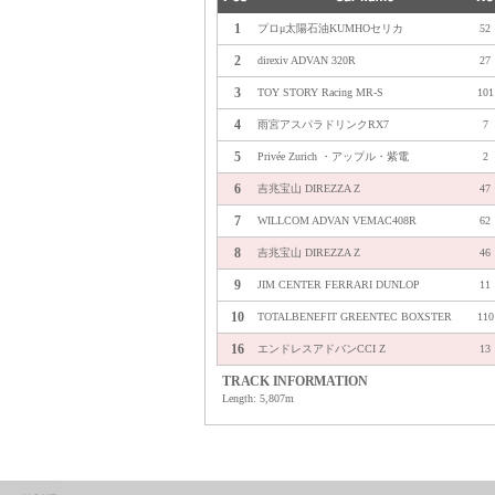
1
プロμ太陽石油KUMHOセリカ
52
2
direxiv ADVAN 320R
27
3
TOY STORY Racing MR-S
101
4
雨宮アスパラドリンクRX7
7
5
Privée Zurich ・アップル・紫電
2
6
吉兆宝山 DIREZZA Z
47
7
WILLCOM ADVAN VEMAC408R
62
8
吉兆宝山 DIREZZA Z
46
9
JIM CENTER FERRARI DUNLOP
11
10
TOTALBENEFIT GREENTEC BOXSTER
110
16
エンドレスアドバンCCI Z
13
TRACK INFORMATION
Length: 5,807m