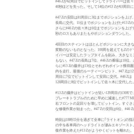
#46 Zが62周目でピットインしてドライバーは
40秒ほどを失った。そして14位の#13 Zが63
#47 Zの安田は81周目に3位までポジションを上
長島に交代。11位までポジションを上げた#13 
さらに#46 Zの佐々木は6位までポジションを上げ
秒のロスもありまたもやポジションダウンした。
4回目のスティントはほとんどポジションに大き
変動のないものとなった。100周を超えてもZのド
イバーは安定したラップタイムを刻み、大きなミ
もない。#47 Zの長島は7位、#46 Zの番場は10位、
らに#13 Zの藤井は13位とそれぞれポイント獲得圏
内を走行。最後のルーティーンピット、#47 Zは12
周目に7位でピットインして安田に交代。#46 Zは
128周目に8位でピットインして佐々木に交代した
#13 Zの藤井はピットインが近い129周目の130Rで
ブレーキトラブルのために早めに減速した#777 
右フロントの足回りを壊してピットイン。すぐさ
な修復作業が始まった。#47 Zの安田は6位、#46
時刻は18時15分を過ぎて全車に｢ライトオン｣
の中を各車両のヘッドライトが滲みエキゾーストノ
復作業を終えた#13 Zがようやくピットを離れた。