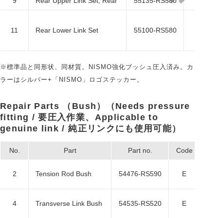
9
Rear Upper Link Set, Rear
55135-RS580
E
11
Rear Lower Link Set
55100-RS580
E
※標準品と同形状、同材質。NISMO強化ブッシュ圧入済み。カ
ラーはシルバー+「NISMO」ロゴステッカー。
Repair Parts （Bush）（Needs pressure
fitting / 要圧入作業、Applicable to
genuine link / 純正リンクにも使用可能）
No.
Part
Part no.
Code
税
2
Tension Rod Bush
54476-RS590
E
4
Transverse Link Bush
54535-RS520
E