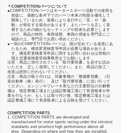
＊COMPETITIONパーツについて
●COMPETITIONパーツはモータースポーツ活動での使用を
前提に、過酷な条件下でのパーツ本来の性能を優先して
開発しているため、装着により走行中に「音」や「振
動」が発生する場合があります。またパーツを正しく装
着するための細かなセッティングや技術を必要とします
ので、商品の特性、車両状態、車両の用途を専門店にご
相談の上、専門店でお買い求めください。
●一部のCOMPETITIONパーツは、国が定めている改造にあ
たるため、構造変更検査等申請が必要な場合がありま
す。構造変更検査等申請に関するお問い合わせは管轄の
国土交通省検査登録事務所までお願いします。
注意：商品に添付されている「取付要領書」を必ずお読み
いただき、正しく使用してください。また、商品の加工・
改造は絶対に行わないでください。
注意：商品の取り付けは、対象車種の「整備要領書」（日
産自動車（株）発行）、及び「取付要領書」に従い行って
ください。エンジンやブレーキ系などの主要部位の分解整
備は、指定整備工場または認証整備工場にて有資格者が作
業を行なうか、もしくは取り付け後、指定整備工場または
認証整備工場にて有資格者による点検を受けてください。
COMPETITION PARTS
1. COMPETITION PARTS are developed and
manufactured for motor sports racing under the strictest
standards and prioritize high performance above all
else. Depending on where and how they are installed,