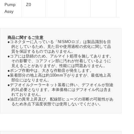
Pump
Z0
Assy
商品に関するご注意
●コネクターに入っている「NISMOロゴ」は製品識別を目
的としているため、見た目や使用過程の劣化に関して品
質を保証するものではありません。
●コアには防錆のため、アルマイト処理を施してあります。
その影響で、コアフィン部に汚れが付着しているように
見えることがありますが、性能には問題ありません。
●ポンプ作動中は、大きな作動音が発生します。
●装着部分の地上高は約100mm下がりますが、最低地上高
部位にはなりません。
●デフオイルクーラーキット装着に伴い、デフオイルが別途
約3L必要となります。本体価格にはデフオイル代は含ま
れておりません。
●油圧の異常上昇及び、配線部ヒューズの溶断の可能性があ
るため氷点下温度状態では使用しないでください。