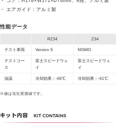
・ コア：H178×W171×D76mm、9段、アルミ製
・ エアガイド：アルミ製
性能データ
RZ34
Z34
テスト車両
Version S
NISMO
テストコー
富士スピードウェ
富士スピードウェ
ス
イ
イ
油温
冷却効果：-66℃
冷却効果：-61℃
※値は当社実測値です。