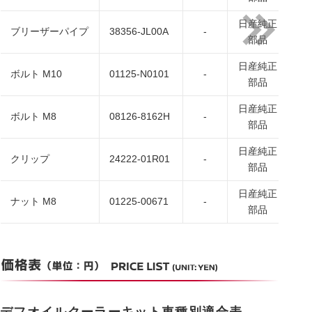
日産純正
日
ブリーザーパイプ
38356-JL00A
-
部品
日産純正
日
ボルト M10
01125-N0101
-
部品
日産純正
日
ボルト M8
08126-8162H
-
部品
日産純正
日
クリップ
24222-01R01
-
部品
日産純正
日
ナット M8
01225-00671
-
部品