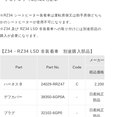
※RZ34 シートヒーター装着車は運転席側又は助手席側どちら
かのシートヒーターが使用不可になります。
※Z34 及び RZ34 LSD 非装着車への取り付けには別途部品の
購入が必要になります。
【Z34・RZ34 LSD 非装着車 別途購入部品】
メーカー希望小
Part
Part No.
Code
税込価格
本
ハーネス B
24029-RRZ47
C
2,200
日産純正
日
デフカバー
38350-6GP0A
-
部品
日産純正
日
プラグ
32102-6GP0
-
部品