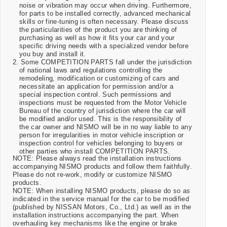
noise or vibration may occur when driving. Furthermore,
for parts to be installed correctly, advanced mechanical
skills or fine-tuning is often necessary. Please discuss
the particularities of the product you are thinking of
purchasing as well as how it fits your car and your
specific driving needs with a specialized vendor before
you buy and install it.
2. Some COMPETITION PARTS fall under the jurisdiction
of national laws and regulations controlling the
remodeling, modification or customizing of cars and
necessitate an application for permission and/or a
special inspection control. Such permissions and
inspections must be requested from the Motor Vehicle
Bureau of the country of jurisdiction where the car will
be modified and/or used. This is the responsibility of
the car owner and NISMO will be in no way liable to any
person for irregularities in motor vehicle inscription or
inspection control for vehicles belonging to buyers or
other parties who install COMPETITION PARTS.
NOTE: Please always read the installation instructions
accompanying NISMO products and follow them faithfully.
Please do not re-work, modify or customize NISMO
products.
NOTE: When installing NISMO products, please do so as
indicated in the service manual for the car to be modified
(published by NISSAN Motors, Co., Ltd.) as well as in the
installation instructions accompanying the part. When
overhauling key mechanisms like the engine or brake