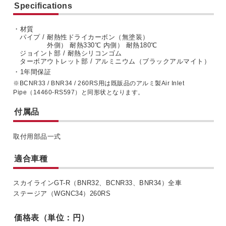
Specifications
・材質
パイプ / 耐熱性ドライカーボン（無塗装）
外側） 耐熱330℃ 内側） 耐熱180℃
ジョイント部 / 耐熱シリコンゴム
ターボアウトレット部 / アルミニウム（ブラックアルマイト）
・1年間保証
※BCNR33 / BNR34 / 260RS用は既販品のアルミ製Air Inlet
Pipe（14460-RS597）と同形状となります。
付属品
取付用部品一式
適合車種
スカイラインGT-R（BNR32、BCNR33、BNR34）全車
ステージア（WGNC34）260RS
価格表（単位：円）