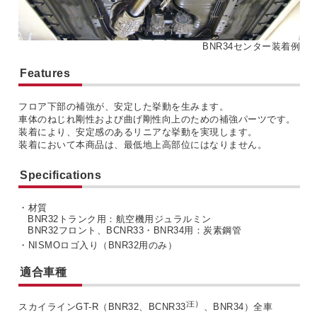
BNR34センター装着例
Features
フロア下部の補強が、安定した挙動を生みます。
車体のねじれ剛性および曲げ剛性向上のための補強パーツです。
装着により、安定感のあるリニアな挙動を実現します。
装着において本商品は、最低地上高部位にはなりません。
Specifications
・材質
BNR32トランク用：航空機用ジュラルミン
BNR32フロント、BCNR33・BNR34用：炭素鋼管
・NISMOロゴ入り（BNR32用のみ）
適合車種
注）
スカイラインGT-R（BNR32、BCNR33
、BNR34）全車