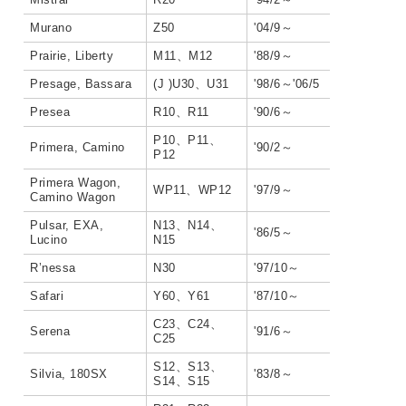
Murano
Z50
'04/9～
Prairie, Liberty
M11、M12
'88/9～
Presage, Bassara
(J )U30、U31
'98/6～'06/5
Presea
R10、R11
'90/6～
P10、P11、
Primera, Camino
'90/2～
P12
Primera Wagon,
WP11、WP12
'97/9～
Camino Wagon
Pulsar, EXA,
N13、N14、
'86/5～
Lucino
N15
R’nessa
N30
'97/10～
Safari
Y60、Y61
'87/10～
C23、C24、
Serena
'91/6～
C25
S12、S13、
Silvia, 180SX
'83/8～
S14、S15