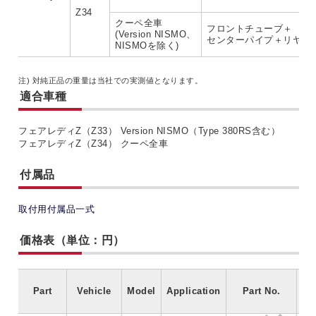
Z34
クーペ全車
フロントチューブ＋
(Version NISMO、
センターパイプ＋リヤマ
NISMOを除く)
注) 対純正品の重量は当社での実測値となります。
適合車種
フェアレディZ（Z33） Version NISMO（Type 380RS含む）
フェアレディZ（Z34） クーペ全車
付属品
取付用付属品一式
価格表（単位：円）
Part
Vehicle
Model
Application
Part No.
Co