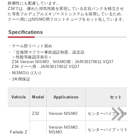
静粛性にも配慮しています。
Z34では、優れた排気性能を実現している左右バンクを独立させ
た等長フルデュアルエキゾーストシステムを採用しているため、
クーペ用にはNISMO用フロントチューブをセット化しています。
Specifications
・テール部リベット留め
・「交換用マフラー事前認証制度」認定品
＜性能等確認済表示＞
Z34 Version NISMO、NISMO用：JARI30170011 VQ37
Z34 クーペ用：JARI30170012 VQ37
・NISMOロゴ入り
・1年間保証
Vehicle
Model
Applications
セット
Z33
Version NISMO
センターパイプ＋リヤマ
Version NISMO、
センターパイプ＋リヤマ
Failady Z
NISMO