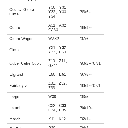
Y30、Y31、
Cedric, Gloria,
Y32、Y33、
'83/6～
Cima
Y34
A31、A32、
Cefiro
'88/9～
CA33
Cefiro Wagon
WA32
'97/6～
Y31、Y32、
Cima
Y33、F50
Z10、Z11、
Cube, Cube Cubic
'98/2～'07/1
GZ11
Elgrand
E50、E51
'97/5～
Z31、Z32、
Fairlady Z
'83/9～'07/1
Z33
Largo
W30
'93/5～
C32、C33、
Laurel
'84/10～
C34、C35
March
K11、K12
'92/1～
Mistral
R20
'94/2～