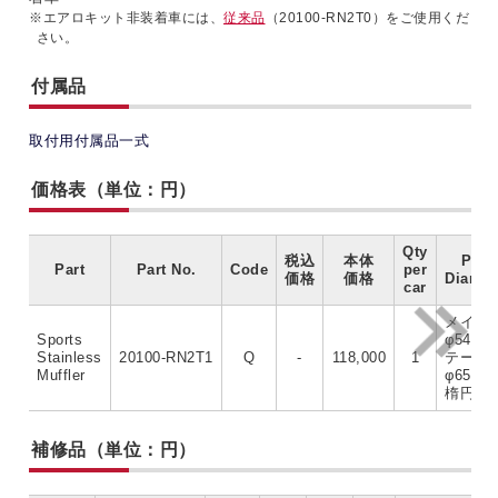
※エアロキット非装着車には、
従来品
（20100-RN2T0）をご使用くだ
さい。
付属品
取付用付属品一式
価格表（単位：円）
Qty
税込
本体
Pipe
Part
Part No.
Code
per
価格
価格
Diamet
car
メイン
Sports
φ54
Stainless
20100-RN2T1
Q
-
118,000
1
テール
Muffler
φ65×87
楕円
補修品（単位：円）