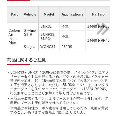
Part
Vehicle
Model
Applications
Part no
C
BNR32
全車
14460-RRR25
Carbon
Skyline
Air
GT-R
BCNR33、
全車
Inlet
BNR34
14460-RRR45
Pipe
Stagea
WGNC34
260RS
商品に関するご注意
・BCNR33 / BNR34 / 260RSに装着の際、メインパイプがエアク
リーナーダクトに干渉するため、ダクトの干渉部にドライヤー
等で熱を加え、10～15mm程度の凹（パイプの逃げ）をつける
加工が必要となります。ただし、BNR34については、エアクリ
ーナーダクトをR-tuneエアクリーナーダクト（16554-RSR46）
に交換することにより無加工で取り付けが可能です。
・本商品を装着することによりブースト圧が若干上昇します。装
着後にブースト圧の調整を行ってください。
・本商品は耐熱性カーボン素材を使用しているため、表面が黄変
することがありますが性能上問題はありません。