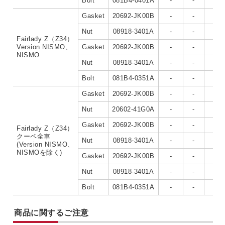
Bolt
081B4-0401A
-
-
-
Gasket
20692-JK00B
-
-
-
Nut
08918-3401A
-
-
-
Fairlady Z（Z34）
Version NISMO、
Gasket
20692-JK00B
-
-
-
NISMO
Nut
08918-3401A
-
-
-
Bolt
081B4-0351A
-
-
-
Gasket
20692-JK00B
-
-
-
Nut
20602-41G0A
-
-
-
Gasket
20692-JK00B
-
-
-
Fairlady Z（Z34）
クーペ全車
Nut
08918-3401A
-
-
-
(Version NISMO、
NISMOを除く)
Gasket
20692-JK00B
-
-
-
Nut
08918-3401A
-
-
-
Bolt
081B4-0351A
-
-
-
商品に関するご注意