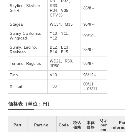
R31、R32、
Skyline, Skyline
R33、
'85/8～
GT-R
R34、V35、
CPV35
Stagea
WC34、M35
'96/9～
Sunny California,
Y10、Y11、
'90/10～
Wingroad
Y12
Sunny, Lucino,
B12、B13、
'85/9～
Rasheen
B14、B15
WD21、R50、
Terrano, Regulus
'86/8～
JR50
Tino
V10
'98/12～
'00/11
X-Trail
T30
～'06/11
価格表（単位：円）
Qty
税込
本体
Part
Part
Part no.
Code
per
価格
価格
informati
car