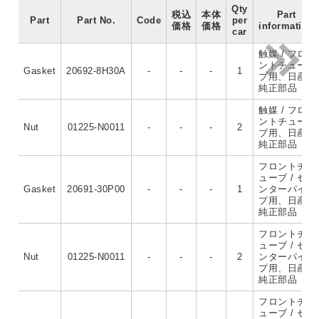
Qty
税込
本体
Part
Part
Part No.
Code
per
価格
価格
information
car
触媒 / フロ
ントチュー
Gasket
20692-8H30A
-
-
-
1
ブ用、日産
純正部品
触媒 / フロ
ントチュー
Nut
01225-N0011
-
-
-
2
ブ用、日産
純正部品
フロントチ
ューブ / セ
Gasket
20691-30P00
-
-
-
1
ンターパイ
プ用、日産
純正部品
フロントチ
ューブ / セ
Nut
01225-N0011
-
-
-
2
ンターパイ
プ用、日産
純正部品
フロントチ
ューブ / セ