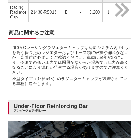
Racing
Radiator
21430-RS013
B
-
3,200
1
Cap
商品に関するご注意
・NISMOレーシングラジエターキャップは冷却システム内の圧力
を高く保つためラジエターおよびホース類に破損や漏れがない
か、装着前に必ずよくご確認ください。車両は経年劣化によ
り、今までの低い圧力では問題がなかった場所でも圧力が高く
なることにより漏れが発生する場合がありますのでご注意くだ
さい。
・小型タイプ（外径φ45）のラジエターキャップが装着されてい
る車種に適合します。
Under-Floor Reinforcing Bar
アンダーフロア補強バー