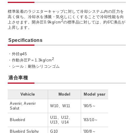
標準装着のラジエターキャップに対して冷却システム内の圧力を
高く保ち、冷却水を沸騰・気化しにくくすることで冷却性能を向
2
上させます。開弁圧0.9kg/cm
の標準品に対しては、約6℃沸点が
上昇します。
Specifications
・外径φ45
2
・作動弁圧P＝1.3kg/cm
・シール：耐熱シリコンゴム
適合車種
Vehicle
Model
Model year
Avenir, Avenir
W10、W11
'90/5～
Salut
U11、U12、
Bluebird
'83/10～
U13、U14
Bluebird Sylphy
G10
'00/8～