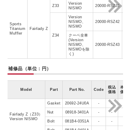
Version
Z33
20000-RSZ31
NISMO
Version
NISMO、
20000-RSZ42
Sports
NISMO
Titanium
Fairlady Z
Muffler
Z34
クーペ全車
(Version
NISMO、
20000-RSZ43
NISMOを除
く)
補修品（単位：円）
税込
本体
Model
Part
Part No.
Code
価格
価格
Gasket
20692-24U0A
-
-
-
Nut
08918-3401A
-
-
-
Fairlady Z（Z33）
Version NISMO
Bolt
081B4-0351A
-
-
-