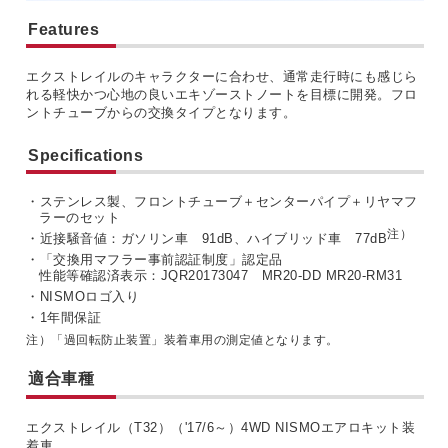
Features
エクストレイルのキャラクターに合わせ、通常走行時にも感じら
れる軽快かつ心地の良いエキゾーストノートを目標に開発。フロ
ントチューブからの交換タイプとなります。
Specifications
・ステンレス製、フロントチューブ＋センターパイプ＋リヤマフ
ラーのセット
注）
・近接騒音値：ガソリン車 91dB、ハイブリッド車 77dB
・「交換用マフラー事前認証制度」認定品
性能等確認済表示：JQR20173047 MR20-DD MR20-RM31
・NISMOロゴ入り
・1年間保証
注）「過回転防止装置」装着車用の測定値となります。
適合車種
エクストレイル（T32）（'17/6～）4WD NISMOエアロキット装
着車