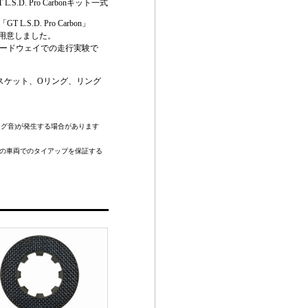
T L.S.D. Pro Carbonキット一式
L.S.D. Pro Carbon」
ご用意しました。
士スピードウェイでの走行実験で
ガスケット、Oリング、リング
）
ャタリング音)が発生する場合があります
様の車両でのタイアップを保証する