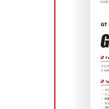
L.S
Fe
フリク
※ 2W
Sp
・ プ
・ イニ
・ 作
・ カム
・ 1