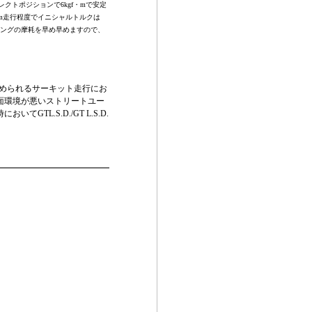
クトポジションで6kgf・mで安定
km走行程度でイニシャルトルクは
シングの摩耗を早め早めますので、
められるサーキット走行にお
路面環境が悪いストリートユー
TL.S.D./GT L.S.D.