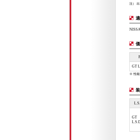
注） 
適
NISS
価
P
GT L
※ 性
装
L.S
GT
L.S.