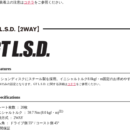
.D.装着上の注意は
コチラ
をご参照ください。
atures
ションディスクにスチール製を採用。イニシャルトルク8.0kgf・m固定のお求め
AYのみの設定となります。GT L.S.D. に関する詳細は
コチラ
をご参照ください。
ecifications
レート枚数 ： 20枚
注)
シャルトルク ： 59.7 Nm (8.0 kgf・m)
動方式 ： 2WAY
角 ： ドライブ側 55° / コースト側 45°
年間保証