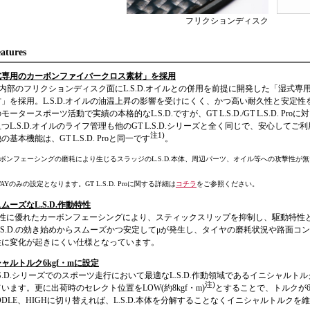
フリクションディスク
atures
式専用のカーボンファイバークロス素材」を採用
.D.内部のフリクションディスク面にL.S.D.オイルとの併用を前提に開発した「湿式
」を採用。L.S.D.オイルの油温上昇の影響を受けにくく、かつ高い耐久性と安定
モータースポーツ活動で実績の本格的なL.S.D.ですが、GT L.S.D./GT L.S.D. Pro
つL.S.D.オイルのライフ管理も他のGT L.S.D.シリーズと全く同じで、安心してご
注1)
の基本機能は、GT L.S.D. Proと同一です
。
ーボンフェーシングの磨耗により生じるスラッジのL.S.D.本体、周辺パーツ、オイル等への攻撃性が
2WAYのみの設定となります。GT L.S.D. Proに関する詳細は
コチラ
をご参照ください。
ムーズなL.S.D.作動特性
V特性に優れたカーボンフェーシングにより、スティックスリップを抑制し、駆動特性
.S.D.の効き始めからスムーズかつ安定してμが発生し、タイヤの磨耗状況や路面コンデ
性に変化が起きにくい仕様となっています。
ャルトルク6kgf・mに設定
L.S.D.シリーズでのスポーツ走行において最適なL.S.D.作動領域であるイニシャルトル
注)
います。更に出荷時のセレクト位置をLOW(約8kgf・m)
とすることで、トルクが6
DDLE、HIGHに切り替えれば、L.S.D.本体を分解することなくイニシャルトルク