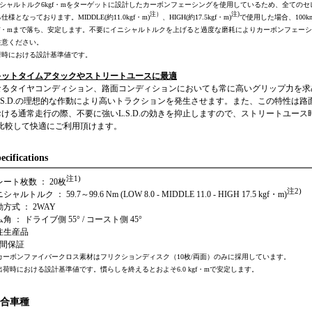
ニシャルトルク6kgf・mをターゲットに設計したカーボンフェーシングを使用しているため、全てのセレ
注）
注)
仕様となっております。MIDDLE(約11.0kgf・m)
、HIGH(約17.5kgf・m)
で使用した場合、100
kgf・mまで落ち、安定します。不要にイニシャルトルクを上げると過度な磨耗によりカーボンフェー
注意ください。
出荷時における設計基準値です。
キットタイムアタックやストリートユースに最適
なるタイヤコンディション、路面コンディションにおいても常に高いグリップ力を求
.S.D.の理想的な作動により高いトラクションを発生させます。また、この特性は
ける通常走行の際、不要に強いL.S.D.の効きを抑止しますので、ストリートユース時においてG
と比較して快適にご利用頂けます。
ecifications
注1)
レート枚数 ： 20枚
注2)
ャルトルク ： 59.7～99.6 Nm (LOW 8.0 - MIDDLE 11.0 - HIGH 17.5 kgf・m)
動方式 ： 2WAY
角 ： ドライブ側 55° / コースト側 45°
注生産品
年間保証
 カーボンファイバークロス素材はフリクションディスク（10枚/両面）のみに採用しています。
 出荷時における設計基準値です。慣らしを終えるとおよそ6.0 kgf・mで安定します。
合車種