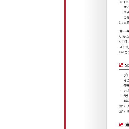
※ イ
する
6
ご
注) 
サー
いか
いてL
スにお
Pro
Sp
・ プ
・ イニシ
・ 作
・ カム
・ 受
・ 1
注1）
注2）
適