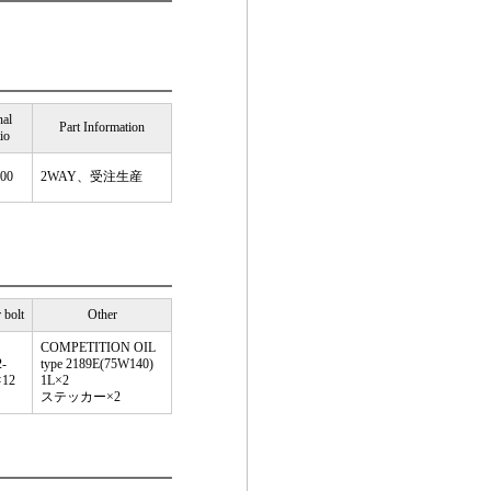
nal
Part Information
tio
700
2WAY、受注生産
 bolt
Other
COMPETITION OIL
-
type 2189E(75W140)
×12
1L×2
ステッカー×2