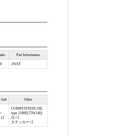
atio
Part Information
00
2WAY
 bolt
Other
COMPETITION OIL
-
type 2189E(75W140)
×12
1L×2
ステッカー×2