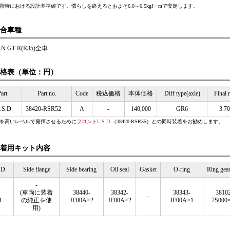
出荷時における設計基準値です。慣らしを終えるとおよそ6.0～6.5kgf・mで安定します。
合車種
AN GT-R(R35)全車
格表（単位：円）
art
Part no.
Code
税込価格
本体価格
Diff type(axle)
Final r
.S.D.
38420-RSR52
A
-
140,000
GR6
3.7
能を高いレベルで発揮させるために
フロントL.S.D.
（38420-RSR55）との同時装着をお勧めします。
着用キット内容
.D.
Side flange
Side bearing
Oil seal
Gasket
O-ring
Ring gear
-
(車両に装着
38440-
38342-
38343-
38102
-
D.
の純正を使
JF00A×2
JF00A×2
JF00A×1
7S000
用)