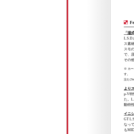
Fe
「湿
L.S
ス素材
スモの
で、且
その他
※ カ
す。
注1) 
よりス
μ-
た。L
動特
イニシ
GT 
なって
もMI