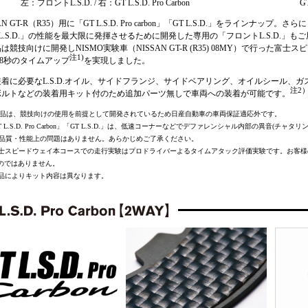
左：フロントL.S.D. / 右：GT L.S.D. Pro Carbon
G
AN GT-R（R35）用に「GT L.S.D. Pro carbon」「GT L.S.D.」をラインナップ。さらに「GT 
 L.S.D.」の性能を最大限に発揮させるために開発した専用の「フロントL.S.D.」も
は競技向けに開発しNISMO実験車（NISSAN GT-R (R35) 08MY）で行った富
注1)
.8秒のタイムアップ
を実現しました。
着に必要なL.S.D.オイル、サイドフランジ、サイドベアリング、オイルシール、
注2
ボルトなどの装着用キット付のため追加パーツ無しで車両への装着が可能です。
商品は、競技向けの使用を前提として開発されているため日産自動車の車両保証適応外です。
T L.S.D. Pro Carbon」「GT L.S.D.」は、低速コーナーなどでデファレンシャル内部の異音(チ
品質・性能上の問題はありません。あらかじめご了承ください。
 富士スピードウェイ本コースでの走行実験はプロドライバーよるタイムアタック評価実験です。お客
のではありません。
 商品によりキット内容は異なります。