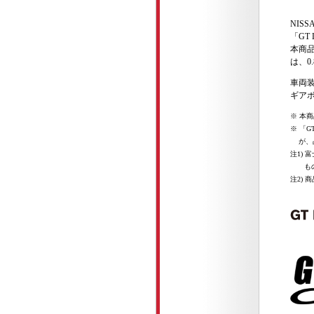
NISS
「GT
本商品
は、0
車両装
ギア
※ 本
※ 「G
が、
注1)
も
注2)