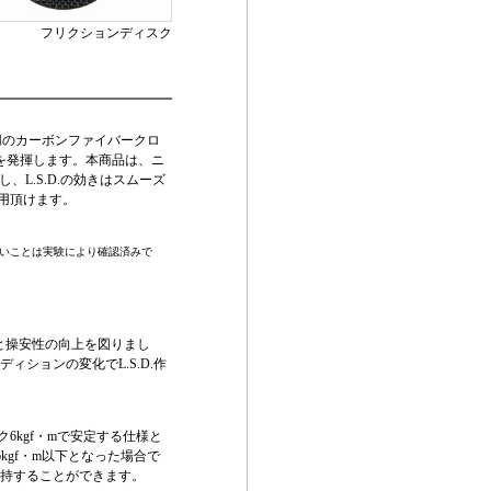
フリクションディスク
専用のカーボンファイバークロ
性を発揮します。本商品は、ニ
に対し、L.S.D.の効きはスムーズ
利用頂けます。
無いことは実験により確認済みで
と操安性の向上を図りまし
ィションの変化でL.S.D.作
ク6kgf・mで安定する仕様と
kgf・m以下となった場合で
を維持することができます。