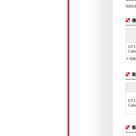
NISS
価
GT L
Carb
※ 性
装
GT L
Carb
装