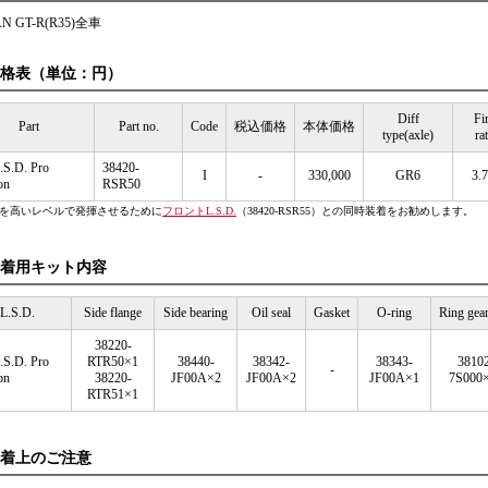
AN GT-R(R35)全車
格表（単位：円）
Diff
Fi
Part
Part no.
Code
税込価格
本体価格
type(axle)
ra
.S.D. Pro
38420-
I
-
330,000
GR6
3.
on
RSR50
能を高いレベルで発揮させるために
フロントL.S.D.
（38420-RSR55）との同時装着をお勧めします。
着用キット内容
L.S.D.
Side flange
Side bearing
Oil seal
Gasket
O-ring
Ring gear
38220-
.S.D. Pro
RTR50×1
38440-
38342-
38343-
38102
-
on
38220-
JF00A×2
JF00A×2
JF00A×1
7S000
RTR51×1
着上のご注意