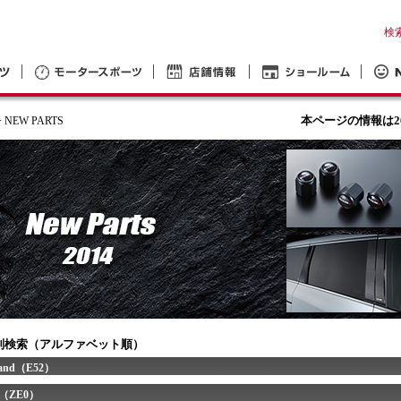
検
本ページの情報は2
 NEW PARTS
別検索（アルファベット順）
rand（E52）
f（ZE0）