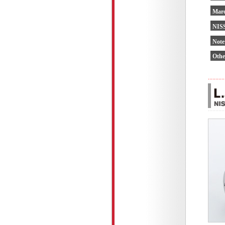
Mar
NIS
Not
Othe