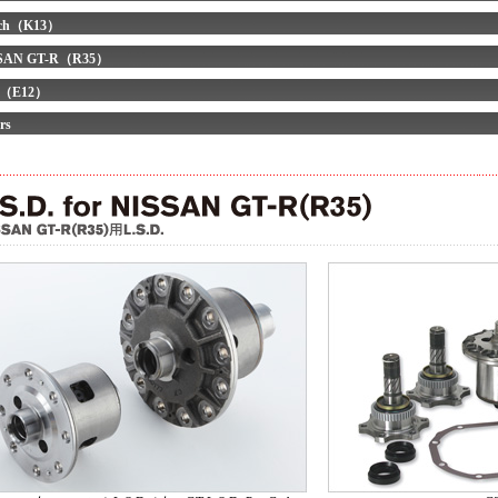
ch（K13）
SAN GT-R（R35）
e（E12）
rs