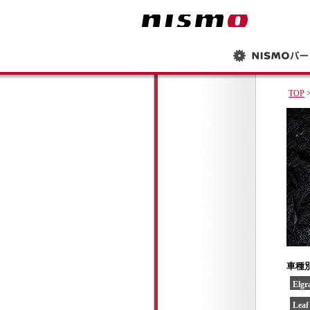
TOP
>
車種
Elg
Lea