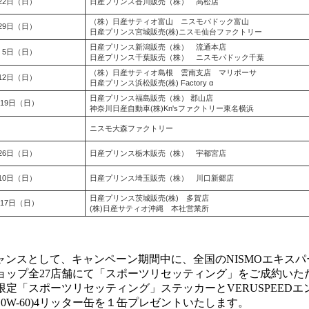
22日（日）
日産プリンス香川販売（株） 高松店
（株）日産サティオ富山 ニスモパドック富山
29日（日）
日産プリンス宮城販売(株)ニスモ仙台ファクトリー
日産プリンス新潟販売（株） 流通本店
 5日（日）
日産プリンス千葉販売（株） ニスモパドック千葉
（株）日産サティオ島根 雲南支店 マリポーサ
12日（日）
日産プリンス浜松販売(株) Factory α
日産プリンス福島販売（株） 郡山店
 19日（日）
神奈川日産自動車(株)Kn'sファクトリー東名横浜
ニスモ大森ファクトリー
26日（日）
日産プリンス栃木販売（株） 宇都宮店
10日（日）
日産プリンス埼玉販売（株） 川口新郷店
日産プリンス茨城販売(株) 多賀店
 17日（日）
(株)日産サティオ沖縄 本社営業所
ンスとして、キャンペーン期間中に、全国のNISMOエキスパ
ョップ全27店舗にて「スポーツリセッティング」をご成約いた
限定「スポーツリセッティング」ステッカーとVERUSPEEDエ
は10W-60)4リッター缶を１缶プレゼントいたします。