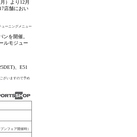
月）より12月
17店舗におい
ンチューニングメニュー
バンを開催。
ールモジュー
5DET)、E51
もございますので予め
プンフェア開催時）