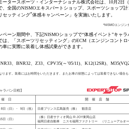
ータースポーツ・インターナショナル株式会社は、10月2日（
で、全国のNISMOエキスパートショップ、スポーツショップ計
*
リセッティング
体感キャンペーン」を実施いたします。
*NISMOエンジ
ペーン期間中、下記NISMOショップで“体感イベント”キャラ
では、「スポーツリセッティング」のECM（エンジンコントロ
の車に実際に装着し体感試乗ができます。
33、BNR32、Z33、CPV35(～’05/11)、K12(12SR)、M35(VQ2
となります。装着にはお時間をいただきます、またお車の状態によっては装着できない場合
ャラバン日程】
 催 日
開 催 店 舗
・ 8日（日）・ 9日（祝）
日産プリンス広島販売（株） 観音店
（株）日産サティオ岡山 R-JOY東岡山店
15日（日）
福岡日産自動車 ニスモ福岡ファクトリー （リニューアルオー