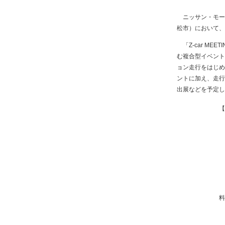
ニッサン・モータ
松市）において、「
「Z-car ME
む複合型イベントで
ョン走行をはじめ、
ントに加え、走行
出展などを予定し
【
料
・