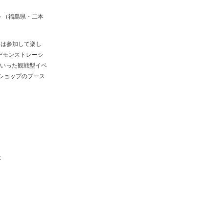
ト（福島県・二本
いは参加して楽し
のデモンストレーシ
」といった観戦型イベ
ショップのブース
社
け