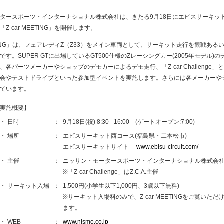
ースポーツ・インターナショナル株式会社は、きたる9月18日にエビスサーキッ
Z-car MEETING」を開催します。
ETING」は、フェアレディZ（Z33）をメイン車両として、サーキット走行を観戦ある
す。SUPER GTに出場しているGT500仕様のZレーシングカー(2005年モデル)
各パーツメーカーやショップのデモカーによるデモ走行、「Z-car Challenge
会やテストドライブといった参加型イベントを実施します。さらには各メーカーや
ています。
実施概要】
・ 日時
：
9月18日(祝) 8:30 - 16:00 (ゲートオープン:7:00)
・ 場所
：
エビスサーキット西コース(福島県・二本松市)
エビスサーキットサイト
www.ebisu-circuit.com/
・ 主催
：
ニッサン・モータースポーツ・インターナショナル株式会
※「Z-car Challenge」はZ.C.A.主催
・ サーキット入場
：
1,500円(小学生以下1,000円、3歳以下無料)
※サーキット入場料のみで、Z-car MEETINGをご覧いただ
ます。
 WEB
：
www.nismo.co.jp