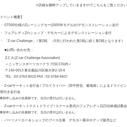
※詳細を随時アップしていきますのでこちらをご覧くださ
イベント概要】
 GT500仕様のZレーシングカー(2005年モデル)のデモンストレーション走行
 フェアレディZのショップ・デモカーによるデモンストレーション走行
 「Z-car Challenge」 / 第2戦 （5月に行われた第1戦に続く第2戦となります）
■お問い合わせ先：
Z.C.A.(Z-car Challenge Association)
＜ニッサンスポーツカークラブ(SCCN)内＞
〒140-0013 東京都品川区南大井2-10-6
TEL : 03-3763-8010 FAX : 03-3766-6637
 Z-carサーキット走行会 / プロドライバー（田中哲也、菊地靖）によるドライビ
習付き走行会
事前申し込みの先着順です。当日の受付は行いません。
 Z-carサーキットテストドライブ / スクール形式のフェアレディZ(Z33)体感試乗会
事前申し込みの先着順です。当日の受付は行いません。
・ パーツメーカー＆ショップのブース出展 デモカー展示やグッズ販売など