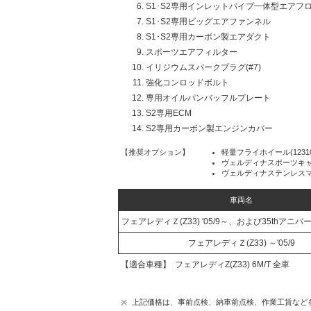
S1･S2専用インレットパイプ一体型エアフ
S1･S2専用ビッグエアファンネル
S1･S2専用カーボン製エアダクト
スポーツエアフィルター
イリジウムスパークプラグ(#7)
強化コンロッドボルト
専用オイルパンバッフルプレート
S2専用ECM
S2専用カーボン製エンジンカバー
【推奨オプション】
軽量フライホイール(12310-
ヴェルディナスポーツキャタライ
ヴェルディナステンレスマフラ
車両名
フェアレディＺ(Z33) '05/9～、および35thアニ
フェアレディＺ(Z33) ～'05/9
【適合車種】
フェアレディZ(Z33) 6M/T 全車
上記価格は、事前点検、納車前点検、作業工賃などを
※