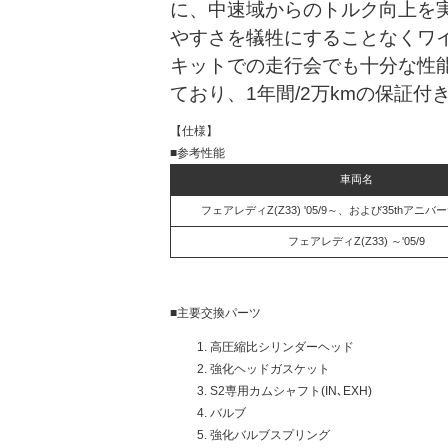
に、中速域からのトルク向上を
やすさを犠牲にすることなくワ
キットでの走行会でも十分な性
ており、1年間/2万kmの保証付
【仕様】
■参考性能
車両名
フェアレディZ(Z33) '05/9～、および35thアニ
フェアレディZ(Z33) ～'05/9
■主要交換パーツ
高圧縮比シリンダーヘッド
強化ヘッドガスケット
S2専用カムシャフト(IN､EXH)
バルブ
強化バルブスプリング