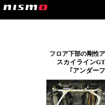
フロア下部の剛性
スカイラインGT-R
｢アンダー