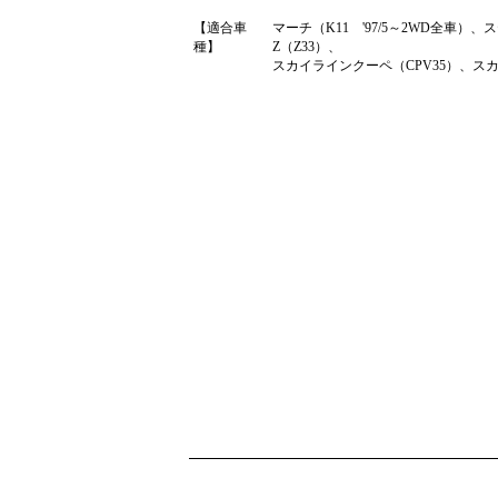
【適合車
マーチ（K11 '97/5～2WD全車）、
種】
Z（Z33）、
スカイラインクーペ（CPV35）、スカ