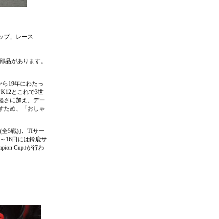
ップ」レース
部品があります。
から19年にわたっ
K12とこれで3世
軽さに加え、デー
すため、「おしゃ
全5戦)｣、TIサー
15～16日には鈴鹿サ
on Cup｣が行わ