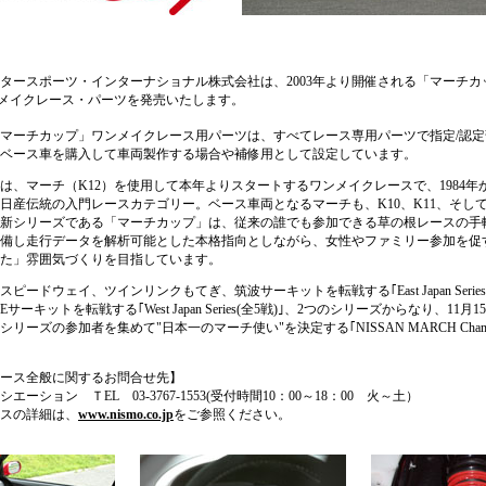
ースポーツ・インターナショナル株式会社は、2003年より開催される「マーチカ
ンメイクレース・パーツを発売いたします。
マーチカップ」ワンメイクレース用パーツは、すべてレース専用パーツで指定/認定
ベース車を購入して車両製作する場合や補修用として設定しています。
は、マーチ（K12）を使用して本年よりスタートするワンメイクレースで、1984年
日産伝統の入門レースカテゴリー。ベース車両となるマーチも、K10、K11、そして
新シリーズである「マーチカップ」は、従来の誰でも参加できる草の根レースの手
備し走行データを解析可能とした本格指向としながら、女性やファミリー参加を促
た」雰囲気づくりを目指しています。
ードウェイ、ツインリンクもてぎ、筑波サーキットを転戦する｢East Japan Series(
サーキットを転戦する｢West Japan Series(全5戦)｣、2つのシリーズからなり、11月
リーズの参加者を集めて"日本一のマーチ使い"を決定する｢NISSAN MARCH Champi
ース全般に関するお問合せ先】
ーション ＴEL 03-3767-1553(受付時間10：00～18：00 火～土）
スの詳細は、
www.nismo.co.jp
をご参照ください。