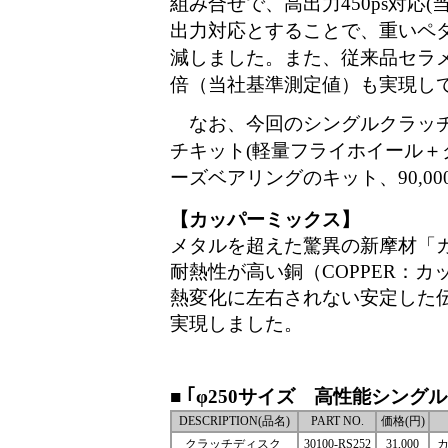
組み合せで、高出力450ps対応
出力対応とすることで、重いペ
減しました。また、従来品セラメ
倍（当社基準測定値）も実現し
なお、今回のシングルクラッチ
チキット(軽量フライホイール
ーズベアリングのキット、90,000
【カッパーミックス】
メタルを超えた驚異の新摩材「
耐熱性が高い銅（COPPER：
熱変化に左右されない安定した
実現しました。
■ ｢φ250サイズ 高性能シング
DESCRIPTION(品名)
PART NO.
価格(円)
クラッチディスク
30100-RS252
31,000