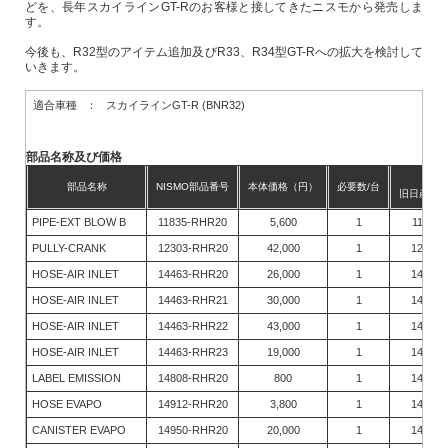
どを、長年スカイラインGT-Rのお客様と接してきたニスモから発売しま
す。
今後も、R32型のアイテム追加及びR33、R34型GT-Rへの拡大を検討して
いきます。
適合車種
：
スカイラインGT-R (BNR32)
部品名称及び価格
参
部品名称
NISMO部品番号
本体価格（円）
必要数/台
旧日産純
PIPE-EXT BLOW B
11835-RHR20
5,600
1
11835-
PULLY-CRANK
12303-RHR20
42,000
1
12303-
HOSE-AIR INLET
14463-RHR20
26,000
1
14463-
HOSE-AIR INLET
14463-RHR21
30,000
1
14463-
HOSE-AIR INLET
14463-RHR22
43,000
1
14463-
HOSE-AIR INLET
14463-RHR23
19,000
1
14463-
LABEL EMISSION
14808-RHR20
800
1
14808-
HOSE EVAPO
14912-RHR20
3,800
1
14912-
CANISTER EVAPO
14950-RHR20
20,000
1
14950-