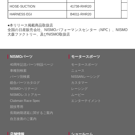
HOSE-SUCTION
41738-RHR20
1
HARNESS EGI
B4011-RHR20
1
●本リリース掲載商品取扱店
全国の日産販売会社、NISMOパフォーマンスセンター（NPC）、NISMO
大森ファクトリー、及びNISMO取扱店
NISMOパーツ
モータースポーツ
40周年記念パーツ特設ページ
モータースポーツ
車種別検索
ニュース
パーツ別検索
NISSANレーシング
総合パーツカタログ
カスタマー
NISMOヘリテージ
レーシング
NISMOレストアカー
ムービー
Clubman Race Spec
エンターテイメント
競技専用
長期納期遅延に関するご案内
自主改善のご案内
店舗情報
ショールーム