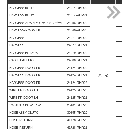
HARNESS BODY
24014-RHR20
1
HARNESS BODY
24014-RHR21
1
HARNESS-ADAPTER (デフォッガー)
24058-RHR20
1
HARNESS-ROOM LP
24060-RHR20
1
HARNESS
24077-RHR20
1
HARNESS
24077-RHR21
1
HARNESS EGI SUB
24079-RHR20
1
CABLE BATTERY
24080-RHR21
1
HARNESS-DOOR FR
24124-RHR20
1
HARNESS-DOOR FR
24124-RHR21
未 定
1
HARNESS-DOOR FR
24124-RHR22
1
WIRE FR DOOR LH
24125-RHR20
1
WIRE FR DOOR LH
24125-RHR21
1
SW-AUTO POWER W
25401-RHR20
1
HOSE ASSY-CLUTC
30855-RHR20
1
HOSE-RETURN
41728-RHR20
1
HOSE-RETURN
41728-RHR21
1