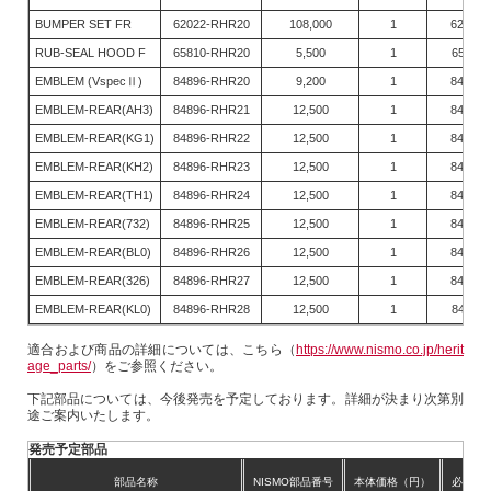
BUMPER SET FR
62022-RHR20
108,000
1
62022-
RUB-SEAL HOOD F
65810-RHR20
5,500
1
65810-
EMBLEM (VspecⅡ)
84896-RHR20
9,200
1
84896-
EMBLEM-REAR(AH3)
84896-RHR21
12,500
1
84896-
EMBLEM-REAR(KG1)
84896-RHR22
12,500
1
84896-
EMBLEM-REAR(KH2)
84896-RHR23
12,500
1
84896-
EMBLEM-REAR(TH1)
84896-RHR24
12,500
1
84896-
EMBLEM-REAR(732)
84896-RHR25
12,500
1
84896-
EMBLEM-REAR(BL0)
84896-RHR26
12,500
1
84896-
EMBLEM-REAR(326)
84896-RHR27
12,500
1
84896-
EMBLEM-REAR(KL0)
84896-RHR28
12,500
1
84896-
適合および商品の詳細については、こちら（
https://www.nismo.co.jp/herit
age_parts/
）をご参照ください。
下記部品については、今後発売を予定しております。詳細が決まり次第別
途ご案内いたします。
発売予定部品
部品名称
NISMO部品番号
本体価格（円）
必要数/