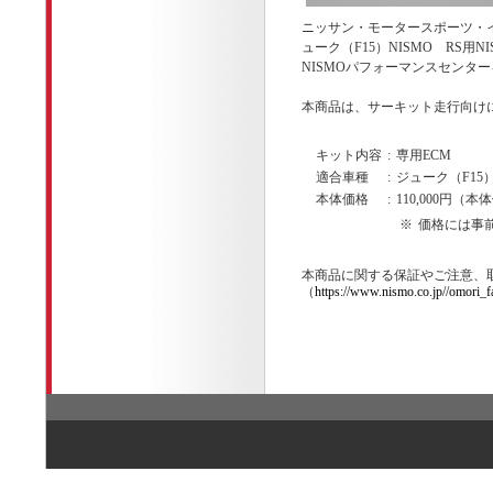
ニッサン・モータースポーツ・
ューク（F15）NISMO RS用
NISMOパフォーマンスセンタ
本商品は、サーキット走行向けに
キット内容
:
専用ECM
適合車種
:
ジューク（F15）N
本体価格
:
110,000円（本
※
価格には事
本商品に関する保証やご注意、
（
https://www.nismo.co.jp//omori_f