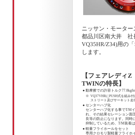
ニッサン・モーター
都品川区南大井 社
VQ35HR/Z34)用
します。
【フェアレディZ（Z3
TWINの特長】
●
動摩擦での許容トルク77.8kgfm 
※
VQ37VHRにPUSH式を組
ストリート及びサーキット走
●
センターハブ化
センターハブ化する事でT/
れ、その結果セレーション面
良等の防止になります。同時
抑制しているため、T/M装着
●
軽量フライホールをセット
専用クロモリ製軽量フライホ