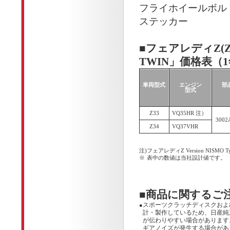
フライホイールボル
ステッカー
■フェアレディZ(Z33
TWIN」価格表（
車両型式
エンジン
部
型式
Z33
VQ35HR 注）
3002
Z34
VQ37VHR
注)
フェアレディZ Version NISMO T
※
表中の数値は当社設計値です。
■商品に関するご
スポーツクラッチディスクおよ
●
計・製作しているため、日産純
が伝わりやすい場合があります。
ギアノイズが発生する場合があ