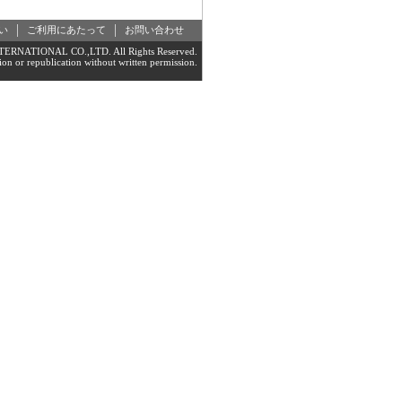
い
ご利用にあたって
お問い合わせ
RNATIONAL CO.,LTD. All Rights Reserved.
on or republication without written permission.