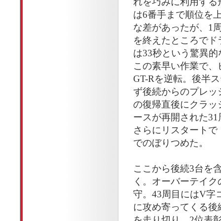
れを巧みに利用する
は6番手まで順位を上げ
な差があったが、1
を終えたところでド
は33秒という驚異
この素早い作業で、ピ
GT-Rを逆転。後
ず後続からのプレッシ
の復帰直後にクラッ
ースが再開された3
さらにリスタートで
でのぼりつめた。
ここから後続3台を
く。オーバーテイク
守。43周目にはV
に攻め寄ってくる後
を走り切り、2位表彰