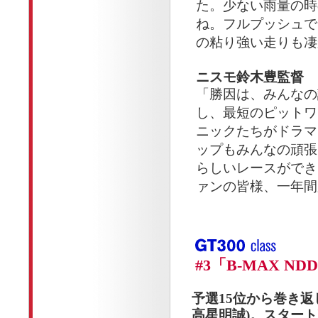
た。少ない雨量の時
ね。フルプッシュで
の粘り強い走りも凄
ニスモ鈴木豊監督
「勝因は、みんなの
し、最短のピットワ
ニックたちがドラマ
ップもみんなの頑張
らしいレースができ
ァンの皆様、一年間
#3「B-MAX 
予選15位から巻き返し
高星明誠)。スター