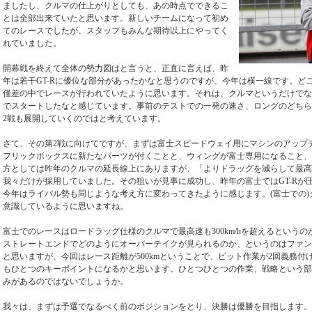
ましたし、クルマの仕上がりとしても、あの時点でできるこ
とは全部出来ていたと思います。新しいチームになって初め
てのレースでしたが、スタッフもみんな期待以上にやってく
れていました。
開幕戦を終えて全体の勢力図はと言うと、正直に言えば、昨
年は若干GT-Rに優位な部分があったかなと思うのですが、今年は横一線です。ど
僅差の中でレースが行われていたように思います。それは、クルマというだけでな
でスタートしたなと感じています。事前のテストでの一発の速さ、ロングのどちら
2戦も展開していくのではと考えています。
さて、その第2戦に向けてですが、まずは富士スピードウェイ用にマシンのアップ
フリックボックスに新たなパーツが付くことと、ウィングが富士専用になること、
方としては昨年のクルマの延長線上にありますが、「よりドラッグを減らして最高
我々だけが採用していました。その狙いが見事に成功し、昨年の富士ではGT-Rが
今年はライバル勢も同じような考え方に変わってきたように感じます。(富士での
意識しているように思いますね。
富士でのレースはロードラッグ仕様のクルマで最高速も300km/hを超えるという
ストレートエンドでどのようにオーバーテイクが見られるのか、というのはファン
と思いますが、今回はレース距離が500kmということで、ピット作業が2回義務
もひとつのキーポイントになるかと思います。ひとつひとつの作業、戦略という部
みがあるのではないでしょうか。
我々は、まずは予選でなるべく前のポジションをとり、決勝は優勝を目指します。