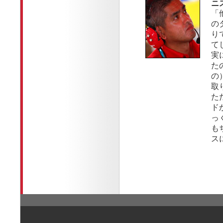
ニ
「
の
り
て
実
た
の
取
た
ド
っ
も
ス