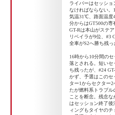
ライバーはセッショ
なければならない。1
気温31℃、路面温度
分からはGT500の
GT-Rは本山がステア
リベイラが9位、#3 G
全車がS2へ勝ち残っ
16時から10分間の
落とされる。短いセッ
ち残ったが、#24 G
かず、予選はこのセッ
ター1からセクター
たが燃料系トラブル
ことを断念。残念な
はセッション終了後
ィングもタイヤのチ