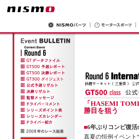
「HASEMI TO
勝目を狙う
■
6年ぶりコンビ復活の
真夏の恒例イベント“鈴