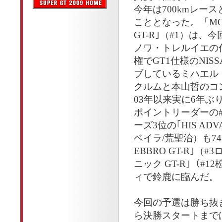
今年は700kmレー
こととなった。「MOT
GT-R｣（#1）は、
ノワ・トレルイエの代
権でGT1仕様のNISS
ブしているミハエル
クルムと本山哲のコ
03年以来実に6年ぶ
ポイントリーダーの#
ーズ3位の｢HIS AD
ベイラ/荒聖治）も74
EBBRO GT-R｣（
ニック GT-R｣（#
ィで鈴鹿に臨んだ。
今回の予選は勝ち抜
ら決勝スタートまで