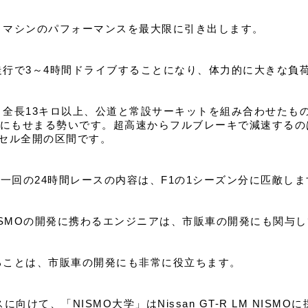
、マシンのパフォーマンスを最大限に引き出します。
走行で3～4時間ドライブすることになり、体力的に大きな負
、全長13キロ以上、公道と常設サーキットを組み合わせたも
ロにもせまる勢いです。超高速からフルブレーキで減速するの
クセル全開の区間です。
。一回の24時間レースの内容は、F1の1シーズン分に匹敵しま
 LM NISMOの開発に携わるエンジニアは、市販車の開発にも関与
ることは、市販車の開発にも非常に役立ちます。
に向けて、「NISMO大学」はNissan GT-R LM NISM