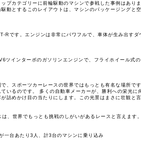
トップカテゴリーに前輪駆動のマシンで参戦した事例はあり
輪駆動とするこのレイアウトは、マシンのパッケージングと
T-Rです。エンジンは非常にパワフルで、車体が生み出すダ
ーV6ツインターボのガソリンエンジンで、フライホイール式
で、スポーツカーレースの世界ではもっとも有名な場所です。
れているのです。 多くの自動車メーカーが、勝利への栄光に
客が詰めかけ目の当たりにします。この光景はまさに壮観と
ースは、世界でもっとも挑戦のしがいがあるレースと言えます
が一台あたり3人、計3台のマシンに乗り込み