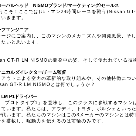
ーバルヘッド NISMOブランド/マーケティング/セールス
こそ！ここでは(ル・マン24時間レースを戦う)Nissan GT-R
ていきます。
ーフエンジニア
レージにご案内し、このマシンのメカニズムや開発風景、そ
きたいと思います。
ssan GT-R LM NISMOの開発中の姿、そして使われてい
ニカルダイレクター/チーム監督
イアウトによる空力の革新的な取り組みや、その他特徴につ
an GT-R LM NISMOとは何でしょうか？
LM P1ドライバー
ン プロトタイプ1」を意味し、このクラスに参戦するマシン
しています。私たちは、アウディ、トヨタ、ポルシェといっ
で戦います。私たちのマシンはこの3メーカーのマシンとは特
ンを搭載し、駆動力を伝えるのは前輪のみです。