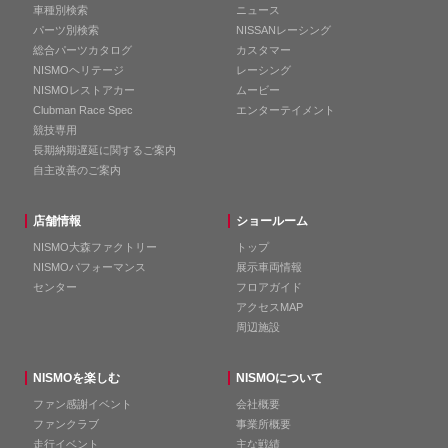
車種別検索
ニュース
パーツ別検索
NISSANレーシング
総合パーツカタログ
カスタマー
NISMOヘリテージ
レーシング
NISMOレストアカー
ムービー
Clubman Race Spec
エンターテイメント
競技専用
長期納期遅延に関するご案内
自主改善のご案内
店舗情報
ショールーム
NISMO大森ファクトリー
トップ
NISMOパフォーマンス
展示車両情報
センター
フロアガイド
アクセスMAP
周辺施設
NISMOを楽しむ
NISMOについて
ファン感謝イベント
会社概要
ファンクラブ
事業所概要
走行イベント
主な戦績