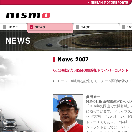
GT100戦記念 NISMO関係者/ドライバーコメント
GTレース100戦目を記念して、チーム関係者及び
眞田裕一
NISMO社長/日産自動車グローバ
「2004年の岡山での開幕戦、X
に残っています。ドライブス
クで克服してくれました。10
トレースでもあり、上位独占
ントラントとしては、SUPE