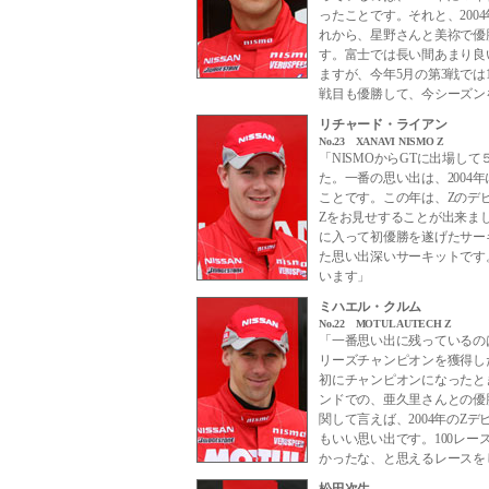
ったことです。それと、200
れから、星野さんと美祢で優勝
す。富士では長い間あまり良
ますが、今年5月の第3戦では
戦目も優勝して、今シーズン
リチャード・ライアン
No.23 XANAVI NISMO Z
「NISMOからGTに出場し
た。一番の思い出は、2004
ことです。この年は、Zのデ
Zをお見せすることが出来まし
に入って初優勝を遂げたサー
た思い出深いサーキットです
います」
ミハエル・クルム
No.22 MOTUL AUTECH Z
「一番思い出に残っているのは、
リーズチャンピオンを獲得した
初にチャンピオンになったと
ンドでの、亜久里さんとの優
関して言えば、2004年のZ
もいい思い出です。100レ
かったな、と思えるレースを