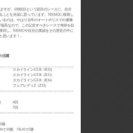
ていますが、100戦目という節目のレースに、自分
ることを光栄に思っています。NISMOに移籍し
ているのは、やはり去年のオートポリスでの優勝
が最高なので、この記念すべきレースで奇跡を起
獲得し、NISMOや自分の業績をその歴史の中に
と思います！」
の活躍
スカイラインGT-R（R32)
スカイラインGT-R（R33）
スカイラインGT-R（R34）
フェアレディZ（Z33）
R
4回
7回
で9勝
30で10勝、VK45で2勝