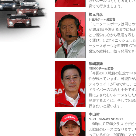
みやルールつくりも考えてい
育てて行きましょう」
柿元邦彦
日産系チーム総監督
「モータースポーツは同じカテ
が100戦目を迎えるまでに
とご苦労に心から敬意を表し
く運び、1-2フィニッシュし
ータースポーツはSUPER 
盛況を維持し、益々発展でき
飯嶋嘉隆
NISMOチーム監督
「今回の100戦目の記念すべ
性が残っています。可能性が
ディウェイトが0kgですし
ドライバーの気合も十分です。
目にふさわしいレースをした
発展するように、そしてNI
行きたいと思います」
本山哲
No.23 XANAVI NISMO Z
「96年にGT300クラスでデ
85戦目のレースになります。G
っているのは、2003年にマ