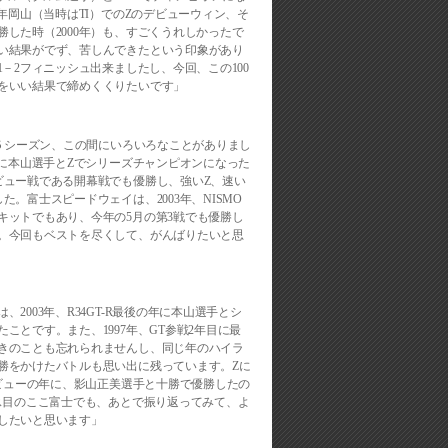
4年岡山（当時はTI）でのZのデビューウィン、そ
した時（2000年）も、すごくうれしかったで
い結果がでず、苦しんできたという印象があり
1－2フィニッシュ出来ましたし、今回、この100
をいい結果で締めくくりたいです」
て５シーズン、この間にいろいろなことがありまし
年に本山選手とZでシリーズチャンピオンになった
ビュー戦である開幕戦でも優勝し、強いZ、速い
た。富士スピードウェイは、2003年、NISMO
キットでもあり、今年の5月の第3戦でも優勝し
。今回もベストを尽くして、がんばりたいと思
2003年、R34GT-R最後の年に本山選手とシ
ことです。また、1997年、GT参戦2年目に最
きのことも忘れられませんし、同じ年のハイラ
勝をかけたバトルも思い出に残っています。Zに
デビューの年に、影山正美選手と十勝で優勝したの
ース目のここ富士でも、あとで振り返ってみて、よ
したいと思います」