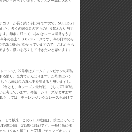
きたいと思っています。皆さんと一緒に大きく
ゴリーが長く続く例は稀ですので、SUPER GT
払われた、多くの関係者の方々の計り知れない努力
ます。印象に残っているのはレース運営をうま
た今年の富士５００kmレースです。今の日本のモ
GTの浮沈に成否が掛かっていますので、これからも
るように微力を尽くして行きたいと思います」
きレースで、22号車はチームチャンピオンの可能
ある限り、全力でがんばります。23号車はハン
、こちらも表彰台の真ん中を狙えると思いますし、
2台とも、今シーズン最終戦、そしてGT100戦
いと考えています。今後、シリーズがますます
SMOとしては、チャレンジングなレースを続けて
ビューして以来、このGT100戦目は、僕にとっては
T300に4戦、GT500に81戦です。一番印象に残
イケル（クルム選手）とGT-Rでチャンピオンにな