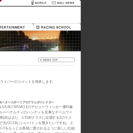
ドライバーのコメントを発表します。
ルモータースポーツプログラムダイレクター
ANAVI NISMO Zのデビューウィンが一番印象
ルーペナルティのハンディを見事なチームワー
0戦目はまた、GT500クラスに出場するZのラス
で次のGT-Rにいいバトンを繋ぎたいですね。エ
R GTをもっとお客様に愛されるように新しい仕組