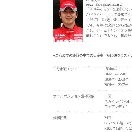
松田次生
No.22 MOTUL AUTECH Z
「2001年からGTに出場し
がドライバーとして参加でき
て2年目、Zで思い出に残っ
です。今年は残念ながら2位
こし、チームチャンピオンを
刻むことができたら、最高だ
■
これまでの99戦の中での日産車（GT500クラス）
主な参戦モデル
1994年～
1995年～1998年
1999年～2003年
2004年～2007年
ポールポジション獲得回数
11回
スカイラインGT-
フェアレディZ
優勝回数
24回
GT-R で15勝、Z
RB26で12勝、VQ