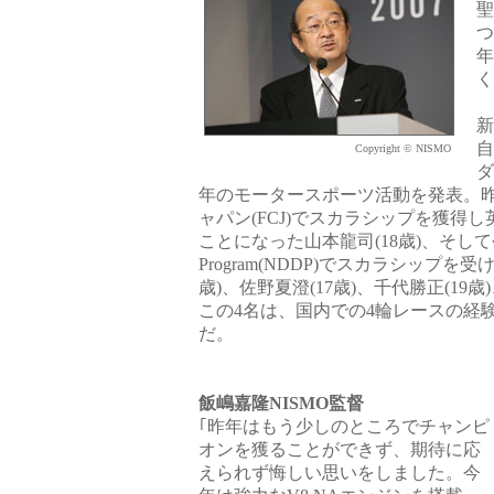
聖
つ
年
く
新
自
Copyright © NISMO
ダ
年のモータースポーツ活動を発表。
ャパン(FCJ)でスカラシップを獲得
ことになった山本龍司(18歳)、そして今年Nissa
Program(NDDP)でスカラシップを
歳)、佐野夏澄(17歳)、千代勝正(19
この4名は、国内での4輪レースの経
だ。
飯嶋嘉隆NISMO監督
｢昨年はもう少しのところでチャンピ
オンを獲ることができず、期待に応
えられず悔しい思いをしました。今