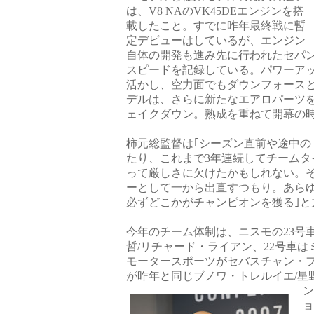
は、V8 NAのVK45DEエンジンを搭
載したこと。すでに昨年最終戦に暫
定デビューはしているが、エンジン
自体の開発も進み先に行われたセパ
スピードを記録している。パワーア
活かし、空力面でもダウンフォースと
デルは、さらに新たなエアロパーツ
ェイクダウン。熟成を重ねて開幕の
柿元総監督は｢シーズン直前や途中の
たり、これまで3年連続してチームタ
って厳しさに欠けたかもしれない。
ーとして一から出直すつもり。あらゆ
必ずどこかがチャンピオンを獲る｣と
今年のチーム体制は、ニスモの23号
哲/リチャード・ライアン、22号車は
モータースポーツがセバスチャン・フィリ
が昨年と同じブノワ・トレルイエ/星
ョ