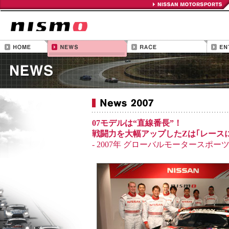
07モデルは“直線番長”！
戦闘力を大幅アップしたZは｢レース
- 2007年 グローバルモータースポーツ