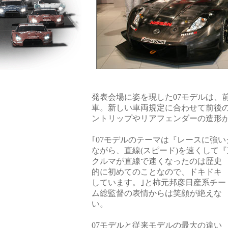
発表会場に姿を現した07モデルは、前
車。新しい車両規定に合わせて前後
ントリップやリアフェンダーの造形
｢07モデルのテーマは『レースに強
ながら、直線(スピード)を速くして
クルマが直線で速くなったのは歴史
的に初めてのことなので、ドキドキ
しています。｣と柿元邦彦日産系チー
ム総監督の表情からは笑顔が絶えな
い。
07モデルと従来モデルの最大の違い