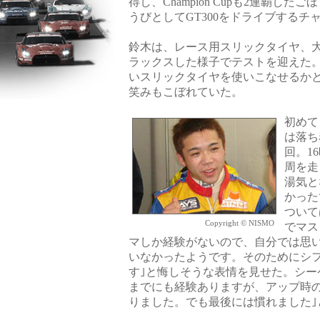
得し、Champion Cupも2連覇したごほ
うびとしてGT300をドライブするチ
鈴木は、レース用スリックタイヤ、
ラックスした様子でテストを迎えた。
いスリックタイヤを使いこなせるかと
笑みもこぼれていた。
初めて
は落ち
回。1
周を走
湯気と
かった
ついて
Copyright © NISMO
でマス
マしか経験がないので、自分では思
いなかったようです。そのためにシ
す｣と悔しそうな表情を見せた。シー
までにも経験ありますが、アップ時
りました。でも最後には慣れました｣