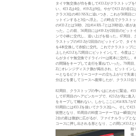
タイヤ無交換が功を奏して#33 Zがクラストップを
い、#23 Zは4位、#19 Zは9位。やがて#23 Zの谷口
クラス3位の#83 NSXに追いつき、これが59周目に
ットインすると3位へ浮上。この時点でクラストッ
の#33 Zとは50秒、2位#14 RX-7とは20秒近い差が
った。この前、56周目には#19 Zが2回目のピット
ンで小林に交代し、追い上げを狙った。67周目、
ラストップの#33 Zが2回目のピットインで、タイ
を4本交換して赤鮫に交代。これでクラストップに
上した#23 Zも72周目にピットインして、今度はこ
らがタイヤ無交換でドライバーは尾本に交代し、#3
の間隔をキープして走行を重ねていった。79周目、
Zにオレンジディスク旗が掲出され、ピットイン
ーとなるビクトリーコーナーの立ち上がりで失速し
分ほどを要してコースへ復帰したが、クラス11位
82周目、クラストップの争いはにわかに緊迫。#33 
して87周目のヘアピンカーブで、#23 Zが先に進入
をキープして離れない。しかしここに#14 RX-7
93周目には#33 Zを抜いてクラス2位へ。そして#
状態となり、95周目の90度コーナーでは一瞬並び
2台の差は微妙に広がるが、ファイナルラップとなった9
コースに押し出される形となり、この間に#33 Zと#27 B
順
後